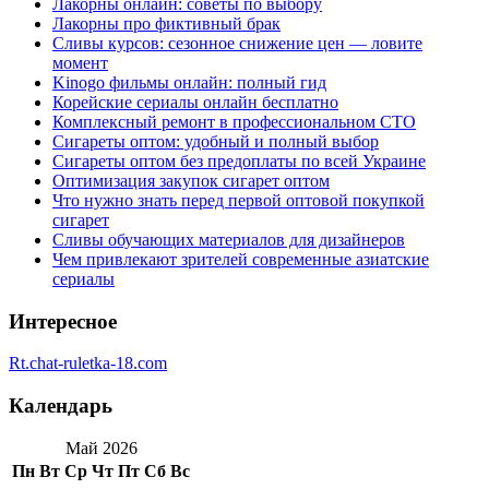
Лакорны онлайн: советы по выбору
Лакорны про фиктивный брак
Сливы курсов: сезонное снижение цен — ловите
момент
Kinogo фильмы онлайн: полный гид
Корейские сериалы онлайн бесплатно
Комплексный ремонт в профессиональном СТО
Сигареты оптом: удобный и полный выбор
Сигареты оптом без предоплаты по всей Украине
Оптимизация закупок сигарет оптом
Что нужно знать перед первой оптовой покупкой
сигарет
Сливы обучающих материалов для дизайнеров
Чем привлекают зрителей современные азиатские
сериалы
Интересное
Rt.chat-ruletka-18.com
Календарь
Май 2026
Пн
Вт
Ср
Чт
Пт
Сб
Вс