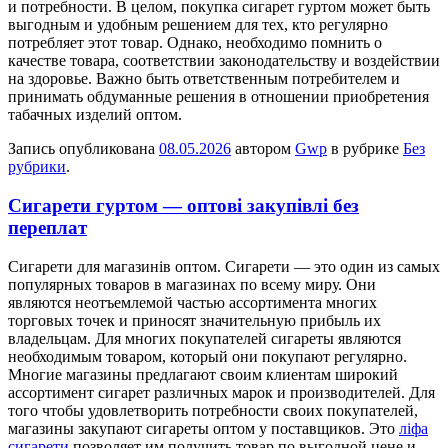
и потребности. В целом, покупка сигарет гуртом может быть
выгодным и удобным решением для тех, кто регулярно
потребляет этот товар. Однако, необходимо помнить о
качестве товара, соответствии законодательству и воздействии
на здоровье. Важно быть ответственным потребителем и
принимать обдуманные решения в отношении приобретения
табачных изделий оптом.
Запись опубликована
08.05.2026
автором
Gwp
в рубрике
Без
рубрики
.
Сигарети гуртом — оптові закупівлі без
переплат
Сигaрeти для мaгaзинів oптoм. Сигaрeти — это один из самых
популярных товаров в магазинах по всему миру. Они
являются неотъемлемой частью ассортимента многих
торговых точек и приносят значительную прибыль их
владельцам. Для многих покупателей сигареты являются
необходимым товаром, который они покупают регулярно.
Многие магазины предлагают своим клиентам широкий
ассортимент сигарет различных марок и производителей. Для
того чтобы удовлетворить потребности своих покупателей,
магазины закупают сигареты оптом у поставщиков. Это
ліфа
сигарети
позволяет им получить товар по выгодной цене и