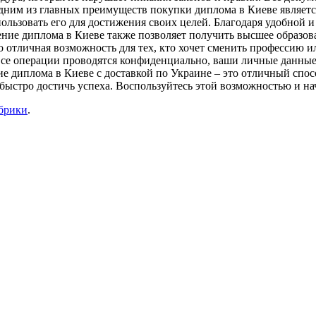
дним из главных преимуществ покупки диплома в Киеве является 
ользовать его для достижения своих целей. Благодаря удобной и
тение диплома в Киеве также позволяет получить высшее образо
отличная возможность для тех, кто хочет сменить профессию ил
. Все операции проводятся конфиденциально, ваши личные данные
ние диплома в Киеве с доставкой по Украине – это отличный спо
т быстро достичь успеха. Воспользуйтесь этой возможностью и н
убрики
.