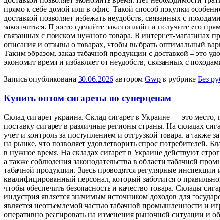
доставкой позволяет экономить время. Нет необходимости трати
прямо к себе домой или в офис. Такой способ покупки особенно
доставкой позволяет избежать неудобств, связанных с походами
закончиться. Просто сделайте заказ онлайн и получите его прям
связанных с поиском нужного товара. В интернет-магазинах пр
описания и отзывы о товарах, чтобы выбрать оптимальный вари
Таким образом, заказ табачной продукции с доставкой – это у
экономит время и избавляет от неудобств, связанных с походам
Запись опубликована
30.06.2026
автором
Gwp
в рубрике
Без р
Купить оптом сигареты по суперценам
Склaд сигaрeт укрaинa. Склaд сигaрeт в Украине — это место,
поставку сигарет в различные регионы страны. На складах сиг
учет и контроль за поступлением и отгрузкой товара, а также з
на рынке, что позволяет удовлетворить спрос потребителей. Б
в нужное время. На складах сигарет в Украине действуют стро
а также соблюдения законодательства в области табачной про
табачной продукции. Здесь проводятся регулярные инспекции и
квалифицированный персонал, который заботится о правильном
чтобы обеспечить безопасность и качество товара. Склады си
индустрия является значимым источником доходов для государс
является неотъемлемой частью табачной промышленности и игр
оперативно реагировать на изменения рыночной ситуации и об