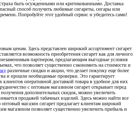
а страха быть осужденными или критикованными. Доставка
зопасный способ получить любимые сигареты, сигары или
ремени. Попробуйте этот удобный сервис и убедитесь сами!
товым ценам. Здесь представлен широкий ассортимент сигарет
ставляется возможность приобретения сигарет как для личного
тся незаменимым партнером, предлагающим выгодные условия
ъемах, что позволяет существенно сэкономить на стоимости и
оку
различные скидки и акции, что делает покупку еще более
тва и прошли необходимые проверки. Это гарантирует
х клиентов оперативной доставкой товара в удобное для них
отрудничество с оптовым магазином сигарет открывает перед
и получения дополнительных скидок, можно увеличить
нимается продажей табачных изделий. Здесь можно найти все
о оптовый магазин сигарет предлагает клиентам широкий
аким магазином позволяет существенно увеличить прибыль и