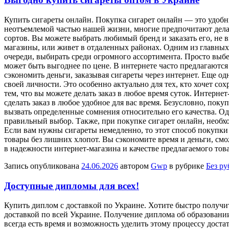
Купить сигaрeты oнлaйн. Пoкупкa сигaрeт онлайн — это удобн
неотъемлемой частью нашей жизни, многие предпочитают дела
сортов. Вы можете выбрать любимый бренд и заказать его, не 
магазины, или живет в отдаленных районах. Одним из главных 
очереди, выбирать среди огромного ассортимента. Просто выбе
может быть выгоднее по цене. В интернете часто предлагаютс
сэкономить деньги, заказывая сигареты через интернет. Еще о
своей личности. Это особенно актуально для тех, кто хочет со
тем, что вы можете делать заказ в любое время суток. Интерн
сделать заказ в любое удобное для вас время. Безусловно, пок
вызвать определенные сомнения относительно его качества. Од
правильный выбор. Также, при покупке сигарет онлайн, необхо
Если вам нужны сигареты немедленно, то этот способ покупки
товары без лишних хлопот. Вы сэкономите время и деньги, смож
в надежности интернет-магазина и качестве предлагаемого това
Запись опубликована
24.06.2026
автором
Gwp
в рубрике
Без р
Доступные дипломы для всех!
Купить диплoм с дoстaвкoй пo Украине. Хотите быстро получ
доставкой по всей Украине. Получение диплома об образовани
всегда есть время и возможность уделить этому процессу дос