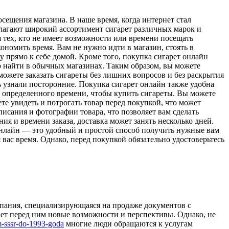
сещения магазина. В наше время, когда интернет стал
лагают широкий ассортимент сигарет различных марок и
 тех, кто не имеет возможности или времени посещать
номить время. Вам не нужно идти в магазин, стоять в
у прямо к себе домой. Кроме того, покупка сигарет онлайн
о найти в обычных магазинах. Таким образом, вы можете
можете заказать сигареты без лишних вопросов и без раскрытия
ть узнали посторонние. Покупка сигарет онлайн также удобна
ть определенного времени, чтобы купить сигареты. Вы можете
ете увидеть и потрогать товар перед покупкой, что может
исания и фотографии товара, что позволяет вам сделать
я и времени заказа, доставка может занять несколько дней.
 онлайн — это удобный и простой способ получить нужные вам
 вас время. Однако, перед покупкой обязательно удостоверьтесь
мпания, специализирующаяся на продаже документов с
ает перед ним новые возможности и перспективы. Однако, не
m-sssr-do-1993-goda
многие люди обращаются к услугам