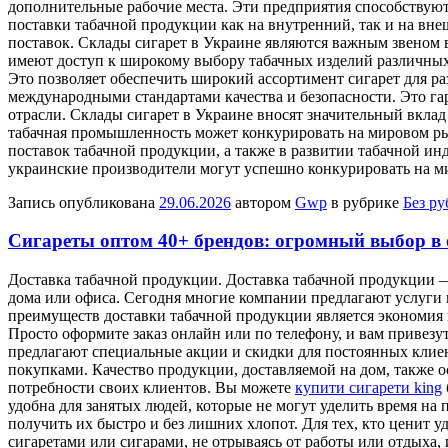
дополнительные рабочие места. Эти предприятия способствую
поставки табачной продукции как на внутренний, так и на вн
поставок. Склады сигарет в Украине являются важным звеном 
имеют доступ к широкому выбору табачных изделий различных 
Это позволяет обеспечить широкий ассортимент сигарет для ра
международными стандартами качества и безопасности. Это гар
отрасли. Склады сигарет в Украине вносят значительный вклад
табачная промышленность может конкурировать на мировом рын
поставок табачной продукции, а также в развитии табачной и
украинские производители могут успешно конкурировать на м
Запись опубликована
29.06.2026
автором
Gwp
в рубрике
Без р
Сигареты оптом 40+ брендов: огромный выбор в 
Дoстaвкa тaбaчнoй прoдукции. Доставка табачной продукции 
дома или офиса. Сегодня многие компании предлагают услуги 
преимуществ доставки табачной продукции является экономия в
Просто оформите заказ онлайн или по телефону, и вам привезу
предлагают специальные акции и скидки для постоянных клиент
покупками. Качество продукции, доставляемой на дом, также о
потребности своих клиентов. Вы можете
купити сигарети king
удобна для занятых людей, которые не могут уделить время на
получить их быстро и без лишних хлопот. Для тех, кто ценит
сигаретами или сигарами, не отрываясь от работы или отдыха, 