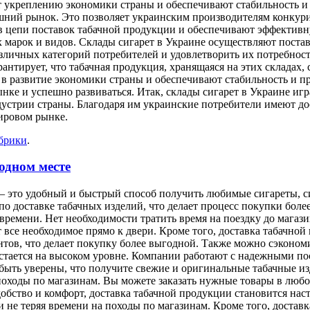
т укреплению экономики страны и обеспечивают стабильность и 
ешний рынок. Это позволяет украинским производителям конкур
в цепи поставок табачной продукции и обеспечивают эффективн
марок и видов. Склады сигарет в Украине осуществляют постав
зличных категорий потребителей и удовлетворить их потребност
антирует, что табачная продукция, хранящаяся на этих складах,
 в развитие экономики страны и обеспечивают стабильность и п
ке и успешно развиваться. Итак, склады сигарет в Украине иг
ндустрии страны. Благодаря им украинские потребители имеют д
ировом рынке.
убрики
.
одном месте
— это удобный и быстрый способ получить любимые сигареты, с
по доставке табачных изделий, что делает процесс покупки бол
ремени. Нет необходимости тратить время на поездку до магазин
т все необходимое прямо к двери. Кроме того, доставка табачно
ов, что делает покупку более выгодной. Также можно сэкономить
стается на высоком уровне. Компании работают с надежными пос
быть уверены, что получите свежие и оригинальные табачные из
 походы по магазинам. Вы можете заказать нужные товары в любо
 удобство и комфорт, доставка табачной продукции становится 
и не теряя времени на походы по магазинам. Кроме того, достав