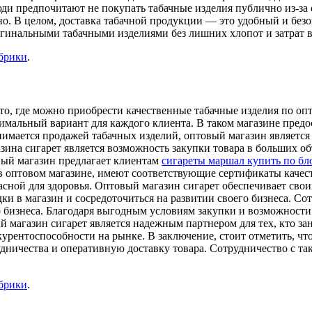
юди предпочитают не покупать табачные изделия публично из-з
но. В целом, доставка табачной продукции — это удобный и бе
гинальными табачными изделиями без лишних хлопот и затрат в
убрики
.
то, где можно приобрести качественные табачные изделия по оп
имальный вариант для каждого клиента. В таком магазине предо
 занимается продажей табачных изделий, оптовый магазин являе
ина сигарет является возможность закупки товара в больших об
вый магазин предлагает клиентам
сигареты маршал купить по бл
 в оптовом магазине, имеют соответствующие сертификаты качес
сной для здоровья. Оптовый магазин сигарет обеспечивает свои
дки в магазин и сосредоточиться на развитии своего бизнеса. С
 бизнеса. Благодаря выгодным условиям закупки и возможност
 магазин сигарет является надежным партнером для тех, кто за
урентоспособности на рынке. В заключение, стоит отметить, чт
дничества и оперативную доставку товара. Сотрудничество с т
убрики
.