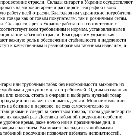
процветание отрасли. Склады сигарет в Украине осуществляют
ировать на мировой арене и расширять географию своих
ую работу всей отрасли. Благодаря им украинские потребители
ки товара как оптовым покупателям, так и розничным сетям.
и. Склады сигарет в Украине работают в соответствии с
 соответствует всем требованиям и нормам, установленным в
роцветание табачной отрасли. Благодаря им украинская
рают важную роль в обеспечении стабильности и надежности
оступ к качественным и разнообразным табачным изделиям, а
игары или трубочный табак без необходимости выходить из
ее удобным и доступным для потребителей. Одним из главных
а или киоска, стоять в очереди и выбирать нужный товар.
й продукции позволяет сэкономить деньги. Многие компании
 на бензине и парковке, не ездя самостоятельно за
тавщиками и следят за качеством товара, чтобы удовлетворить
делия каждый раз. Доставка табачной продукции особенно
е удобное время, даже ночью или в праздничные дни, и
настоящим спасением. Вы можете насладиться любимыми
ка табачной продукции позволяет избежать неприятностей,