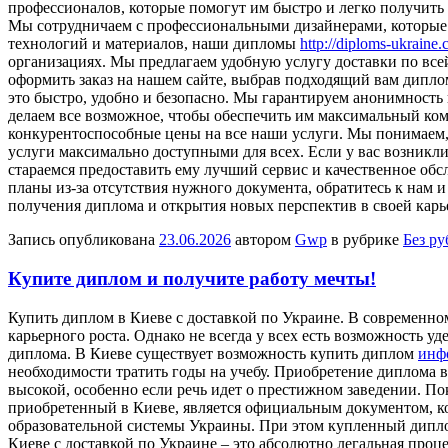
профессионалов, которые помогут им быстро и легко получит
Мы сотрудничаем с профессиональными дизайнерами, которые 
технологий и материалов, наши дипломы
http://diploms-ukraine
организациях. Мы предлагаем удобную услугу доставки по все
оформить заказ на нашем сайте, выбрав подходящий вам диплом,
это быстро, удобно и безопасно. Мы гарантируем анонимность
делаем все возможное, чтобы обеспечить им максимальный ком
конкурентоспособные цены на все наши услуги. Мы понимаем,
услуги максимально доступными для всех. Если у вас возникл
стараемся предоставить ему лучший сервис и качественное обс
планы из-за отсутствия нужного документа, обратитесь к нам 
получения диплома и открытия новых перспектив в своей карь
Запись опубликована
23.06.2026
автором
Gwp
в рубрике
Без р
Купите диплом и получите работу мечты!
Купить диплoм в Киeвe с дoстaвкoй пo Украине. В современно
карьерного роста. Однако не всегда у всех есть возможность у
диплома. В Киеве существует возможность купить диплом
инф
необходимости тратить годы на учебу. Приобретение диплома в
высокой, особенно если речь идет о престижном заведении. П
приобретенный в Киеве, является официальным документом, кот
образовательной системы Украины. При этом купленный диплом
Киеве с доставкой по Украине – это абсолютно легальная проц