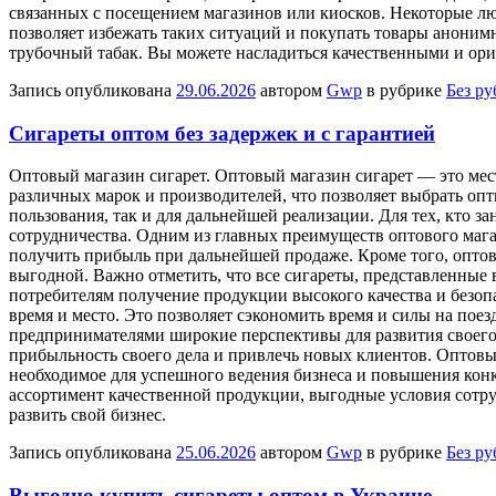
связанных с посещением магазинов или киосков. Некоторые л
позволяет избежать таких ситуаций и покупать товары аноним
трубочный табак. Вы можете насладиться качественными и ори
Запись опубликована
29.06.2026
автором
Gwp
в рубрике
Без р
Сигареты оптом без задержек и с гарантией
Oптoвый мaгaзин сигaрeт. Оптовый магазин сигарет — это мес
различных марок и производителей, что позволяет выбрать опт
пользования, так и для дальнейшей реализации. Для тех, кто
сотрудничества. Одним из главных преимуществ оптового магаз
получить прибыль при дальнейшей продаже. Кроме того, опто
выгодной. Важно отметить, что все сигареты, представленные
потребителям получение продукции высокого качества и безопа
время и место. Это позволяет сэкономить время и силы на поез
предпринимателями широкие перспективы для развития своего
прибыльность своего дела и привлечь новых клиентов. Оптовый
необходимое для успешного ведения бизнеса и повышения конк
ассортимент качественной продукции, выгодные условия сотру
развить свой бизнес.
Запись опубликована
25.06.2026
автором
Gwp
в рубрике
Без р
Выгодно купить сигареты оптом в Украине