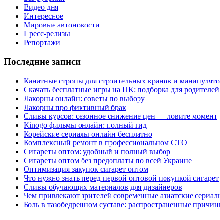
Видео дня
Интересное
Мировые автоновости
Пресс-релизы
Репортажи
Последние записи
Канатные стропы для строительных кранов и манипулято
Скачать бесплатные игры на ПК: подборка для родителей
Лакорны онлайн: советы по выбору
Лакорны про фиктивный брак
Сливы курсов: сезонное снижение цен — ловите момент
Kinogo фильмы онлайн: полный гид
Корейские сериалы онлайн бесплатно
Комплексный ремонт в профессиональном СТО
Сигареты оптом: удобный и полный выбор
Сигареты оптом без предоплаты по всей Украине
Оптимизация закупок сигарет оптом
Что нужно знать перед первой оптовой покупкой сигарет
Сливы обучающих материалов для дизайнеров
Чем привлекают зрителей современные азиатские сериал
Боль в тазобедренном суставе: распространенные причи