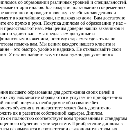
ипломов об образовании различных уровней и специальностей.
ичимые от оригиналов. Благодаря использованию современных
реалистично и проходят проверку в учебных заведениях и
мент в кратчайшие сроки, не выходя из дома. Вам достаточно
ите его прямо в руки. Покупка диплома об образовании у нас –
ни предоставляют нам. Мы ценим доверие наших заказчиков и
иятно удивят вас – мы предлагаем доступные и
финансовым вложением, поэтому стараемся сделать наши
 готовы помочь вам. Мы ценим каждого нашего клиента и
аине – это быстро, удобно и надежно. Не откладывайте свои
от. У нас вы найдете все, что вам нужно для успешного
ения высшего образования для достижения своих целей и
 таких случаях многие обращаются к услугам по приобретению
ый способ получить необходимое образование без
имость обучения в университете может быть достаточно
ожить их в развитие собственной карьеры. Диплом,
то он полностью соответствует всем требованиям и стандартам
ноценного обучения в университете. Приобретение диплома в
менты оформляются в соответствии с законодательством, их