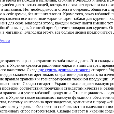
ть время на походы в магазины, стояние в очередях и поиск нуж
 удобен для занятых людей, которым не хватает времени на похо
 в магазины. Нет необходимости стоять в очередях, общаться с 
о к себе домой, без лишних хлопот. Кроме того, заказ табачной 
едставлены все известные марки сигарет, табаки для курения, к
ант для себя. Благодаря этому, каждый может найти именно тот 
добный и выгодный способ приобретения товаров для курения. Он
и в магазины. Благодаря этому, все больше людей предпочитают 
убрики
.
 где хранятся и распространяются табачные изделия. Эти склады
арет в Украине хранятся различные марки и виды сигарет, предн
а его качеством. Склад
где купить дешевые сигареты
сигарет в Ук
лагодаря складам сигарет можно оперативно реагировать на изме
гие правила хранения и транспортировки табачной продукции. Эт
мышленности. Склады сигарет в Украине также играют важную ро
 проверки соответствия продукции стандартам качества и безопа
 хранении и учете табачной продукции. Эти специалисты следя
гарет в Украине также выполняют важную функцию в обеспечени
тва, поэтому контроль за производством, хранением и продажей 
ает важную роль в обеспечении стабильности и надежности пос
еспечивать спрос потребителей. Склады сигарет в Украине соде