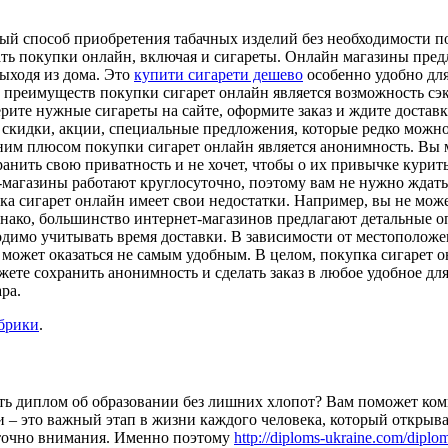
ый способ приобретения табачных изделий без необходимости по
ть покупки онлайн, включая и сигареты. Онлайн магазины пред
выходя из дома. Это
купити сигарети дешево
особенно удобно для
преимуществ покупки сигарет онлайн является возможность сэко
рите нужные сигареты на сайте, оформите заказ и ждите доставк
я скидки, акции, специальные предложения, которые редко можн
дним плюсом покупки сигарет онлайн является анонимность. Вы 
хранить свою приватность и не хочет, чтобы о их привычке кури
ет-магазины работают круглосуточно, поэтому вам не нужно жда
упка сигарет онлайн имеет свои недостатки. Например, вы не мож
нако, большинство интернет-магазинов предлагают детальные оп
димо учитывать время доставки. В зависимости от местоположени
 может оказаться не самым удобным. В целом, покупка сигарет
ете сохранить анонимность и сделать заказ в любое удобное для
ра.
убрики
.
ить диплом об образовании без лишних хлопот? Вам поможет ко
и – это важный этап в жизни каждого человека, который открыв
таточно внимания. Именно поэтому
http://diploms-ukraine.com/diplo