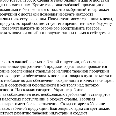
ного товара. Просто сделайте заказ онлайн и ждите доставки
ды по магазинам. Кроме того, заказ табачной продукции с
продавцами и беспокоиться о том, что выбранный товар может
продукции с доставкой позволяет избежать неудобств,
альяны и аксессуары к ним. Покупатели могут сравнивать цены,
продукт, который соответствует его предпочтениям и бюджету.
 позволяет выбрать из огромного ассортимента товаров,
делать покупки онлайн и получать заказы прямо к себе домой.
 являются важной частью табачной индустрии, обеспечивая
азначенные для розничной продажи. Здесь также проводится
раине обеспечивает стабильное наличие табачной продукции
нения спроса и обеспечивать поставки товара в нужные места и
о необходимо для обеспечения сохранности и качества сигарет,
ль в обеспечении безопасности и контроля над потоком
сности. На складах сигарет в Украине работает
т за соблюдением всех необходимых требований и стандартов,
и налоговых поступлений в бюджет страны. Табачная
сигарет имеет большое значение. Склад сигарет в Украине
тавок табачной продукции. Благодаря складам сигарет можно
йствуют развитию табачной индустрии и создают