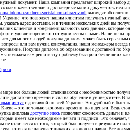
ь нужный документ. Наша компания предлагает широкий выбор д
создают качественные и достоверные копии документов, неотл
.com/diplom-o-srednem-spetsialnom-obrazovanii
выглядят абсолютно 
й Украине, что позволяет нашим клиентам получить нужный доку
 указать адрес доставки, и в течение нескольких дней вы получ
 наших клиентов и конфиденциальность всех данных, которые о
форт и удовлетворение от сотрудничества с нами. Наши цены пр
 что для многих людей покупка диплома может быть серьезным 
и вопросы или вам нужна консультация, наши менеджеры всегда
луживание. Покупка диплома об образовании с доставкой по Укр
и мы поможем вам решить эту проблему быстро и без лишних хлоп
ере.
убрики
.
м мире все больше людей сталкиваются с необходимостью получ
делить достаточно времени и сил на обучение в университете. В
ормация тут
с доставкой по всей Украине. Это удобный и быстр
 Киеве – это не только экономия времени, но и деньги. Ведь сто
окупка диплома
доступно здесь
позволяет сэкономить деньги и вл
орый имеет все необходимые печати и подписи. Это означает, ч
 не отличается от того, который был получен в результате пол
едура, которая не нарушает никаких законов и правил. Все доку