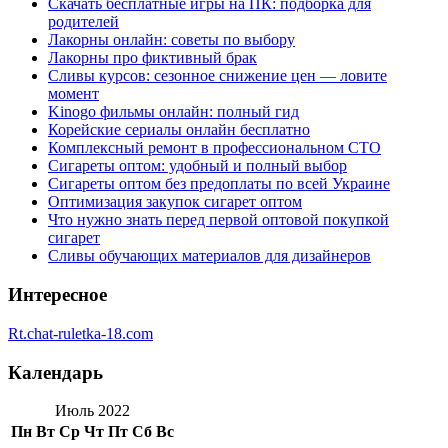
Скачать бесплатные игры на ПК: подборка для
родителей
Лакорны онлайн: советы по выбору
Лакорны про фиктивный брак
Сливы курсов: сезонное снижение цен — ловите
момент
Kinogo фильмы онлайн: полный гид
Корейские сериалы онлайн бесплатно
Комплексный ремонт в профессиональном СТО
Сигареты оптом: удобный и полный выбор
Сигареты оптом без предоплаты по всей Украине
Оптимизация закупок сигарет оптом
Что нужно знать перед первой оптовой покупкой
сигарет
Сливы обучающих материалов для дизайнеров
Интересное
Rt.chat-ruletka-18.com
Календарь
Июль 2022
Пн
Вт
Ср
Чт
Пт
Сб
Вс