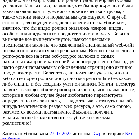
надобно, что бы фильмы или ролики удовлетворяли особым
условиям. Изначально, не лишне, что бы порно-ролики были
захватывающими и чудесного уровня качества в целом, а
также четким видео и нормальным аудиозвуком. С другой
стороны, для ощущения удовлетворения от ~клубнички~,
значимо, что бы видео-ролики оказались жанров, видов,
особых индивидуальным предпочтениям и вкусам. Беря во
внимание все вышеупомянутое, имеются весомые
предпосылки заявить, что заявленный специальный web-сайт
несомненно выявится востребованным. Внушительное число
porno-роликов на этом веб-ресурсе выложено самых
различных жанров и категорий, а непосредственно благодаря
часто организовываемым обновлениям страниц оно активно
продолжает расти. Более того, не помешает указать, что на
веб-сайте порно ролики доступно смотреть on-line без какой-
либо оплаты и без создания учетной записи. Кстати, несмотря
на впечатляющее обилие porno-роликов подыскать именно те,
которые в любом случае будет любопытно пересмотреть
определенно не сложность, — надо только заглянуть в какой-
нибудь тематический раздел web-ресурса, а это, само собою,
разумеется весьма прагматично. Выходит, получить
максимальное блаженство от ~клубнички~ весьма
реалистично!
Запись опубликована
27.07.2022
автором
Gwp
в рубрике
Без