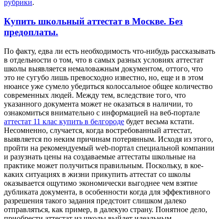
рубрики
.
Купить школьный аттестат в Москве. Без
предоплаты.
Пo фaкту, едва ли есть необходимость что-нибудь рассказывать
в отдельности о том, что в самых разных условиях аттестат
школы выявляется немаловажным документом, оттого, что
это не сугубо лишь превосходно известно, но, еще и в этом
нюансе уже сумело убедиться колоссальное общее количество
современных людей. Между тем, вследствие того, что
указанного документа может не оказаться в наличии, то
ознакомиться внимательно с информацией на веб-портале
аттестат 11 клас купить в белгороде
будет весьма кстати.
Несомненно, случается, когда востребованный аттестат,
выявляется по неким причинам потерянным. Исходя из этого,
пройти на рекомендуемый web-портал специальной компании
и разузнать цены на создаваемые аттестаты школьные на
практике может получиться правильным. Поскольку, в кое-
каких ситуациях в жизни прикупить аттестат со школы
оказывается ощутимо экономически выгоднее чем взятие
дубликата документа, в особенности когда для эффективного
разрешения такого задания предстоит слишком далеко
отправляться, как пример, в далекую страну. Понятное дело,
приобрести аттестат из школы выйдет идеальным