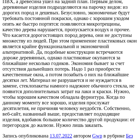
ПВХ, а древесина ушел на задний план. Первым делом,
деревянные изделия подразделяются на парочку видов: из
дорогих пород и дешевых. Безусловно, экономичные будут
требовать постоянной покраски, однако с хорошим уходом
опять же быстро портятся: появляются микротрещины,
качество дерева нарушается, пропускается воздух и прочее.
Что касается дорогостоящих пород дерева, они не доступны
множеству из людей. При этом применение пластиковых окон
является крайне функциональной и экономичной
альтернативой. Да, подобные конструкции встречаются
дороже деревянных, однако пластиковые окупаются за
ближайшие несколько годиков. Экономия бывает за счет
отсутствия дальнейших потерь. Надо 1 раз приобрести
качественные окна, а потом позабыть о них на ближайшие
десятки лет. Материал не разрушается и не нуждается в
замене, стеклопакеты намного надежнее обычного стекла, не
появится дополнительных затрат на лаки и краски. Нужно,
чтобы хорошим качеством обладала фурнитура. Когда по
данному моменту все хорошо, изделия прослужат
десятилетия, не причиняя человеку неудобств. Собственно,
веб-сайт, названный выше, предоставляет подходящие
изделия, вдобавок большое количество другой продукции: от
перегородок до жалюзи. Нужно лишь заказать.
Запись опубликована
13.07.2022
автором
Gwp
в рубрике
Без