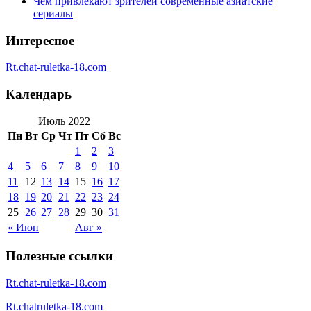
Чем привлекают зрителей современные азиатские
сериалы
Интересное
Rt.chat-ruletka-18.com
Календарь
Июль 2022
Пн
Вт
Ср
Чт
Пт
Сб
Вс
1
2
3
4
5
6
7
8
9
10
11
12
13
14
15
16
17
18
19
20
21
22
23
24
25
26
27
28
29
30
31
« Июн
Авг »
Полезные ссылки
Rt.chat-ruletka-18.com
Rt.chatruletka-18.com