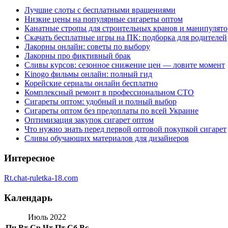
Лучшие слоты с бесплатными вращениями
Низкие цены на популярные сигареты оптом
Канатные стропы для строительных кранов и манипулято
Скачать бесплатные игры на ПК: подборка для родителей
Лакорны онлайн: советы по выбору
Лакорны про фиктивный брак
Сливы курсов: сезонное снижение цен — ловите момент
Kinogo фильмы онлайн: полный гид
Корейские сериалы онлайн бесплатно
Комплексный ремонт в профессиональном СТО
Сигареты оптом: удобный и полный выбор
Сигареты оптом без предоплаты по всей Украине
Оптимизация закупок сигарет оптом
Что нужно знать перед первой оптовой покупкой сигарет
Сливы обучающих материалов для дизайнеров
Интересное
Rt.chat-ruletka-18.com
Календарь
Июль 2022
Пн
Вт
Ср
Чт
Пт
Сб
Вс