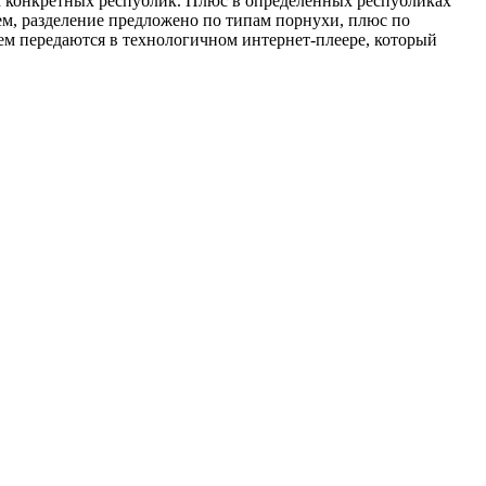
ек конкретных республик. Плюс в определенных республиках
ем, разделение предложено по типам порнухи, плюс по
тем передаются в технологичном интернет-плеере, который