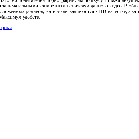
достаточно почитателей порнографии, им по вкусу типажи девуш
ся занимательными конкретным ценителям данного видео. В общ
редложенных роликов, материалы заливаются в HD-качестве, а за
 Максимум удобств.
убрики
.