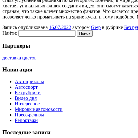
стала углубленная разбивка по категориям. Конечно, в мире 
хватает уникальных фишек создания видео, они смогут казать
странам, что также влечет множество фанатов. Что касается п
позволяет легко проматывать на яркие куски и тому подобное.
Запись опубликована
16.07.2022
автором
Gwp
в рубрике
Без р
Найти:
Партнеры
доставка цветов
Навигация
Автоприколы
Автоспорт
Без рубрики
Видео дня
Интересное
Мировые автоновости
Пресс-релизы
Репортажи
Последние записи