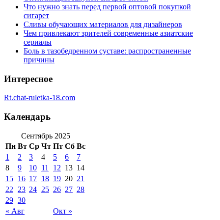
Что нужно знать перед первой оптовой покупкой
сигарет
Сливы обучающих материалов для дизайнеров
Чем привлекают зрителей современные азиатские
сериалы
Боль в тазобедренном суставе: распространенные
причины
Интересное
Rt.chat-ruletka-18.com
Календарь
Сентябрь 2025
Пн
Вт
Ср
Чт
Пт
Сб
Вс
1
2
3
4
5
6
7
8
9
10
11
12
13
14
15
16
17
18
19
20
21
22
23
24
25
26
27
28
29
30
« Авг
Окт »