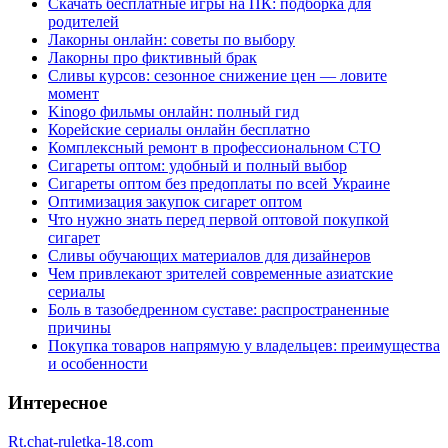
Скачать бесплатные игры на ПК: подборка для
родителей
Лакорны онлайн: советы по выбору
Лакорны про фиктивный брак
Сливы курсов: сезонное снижение цен — ловите
момент
Kinogo фильмы онлайн: полный гид
Корейские сериалы онлайн бесплатно
Комплексный ремонт в профессиональном СТО
Сигареты оптом: удобный и полный выбор
Сигареты оптом без предоплаты по всей Украине
Оптимизация закупок сигарет оптом
Что нужно знать перед первой оптовой покупкой
сигарет
Сливы обучающих материалов для дизайнеров
Чем привлекают зрителей современные азиатские
сериалы
Боль в тазобедренном суставе: распространенные
причины
Покупка товаров напрямую у владельцев: преимущества
и особенности
Интересное
Rt.chat-ruletka-18.com