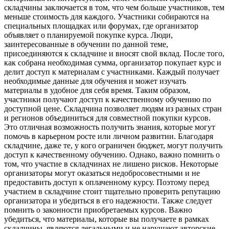
складчины заключается в том, что чем больше участников, тем
меньше стоимость для каждого. Участники собираются на
специальных площадках или форумах, где организатор
объявляет о планируемой покупке курса. Люди,
заинтересованные в обучении по данной теме,
присоединяются к складчине и вносят свой вклад. После того,
как собрана необходимая сумма, организатор покупает курс и
делит доступ к материалам с участниками. Каждый получает
необходимые данные для обучения и может изучать
материалы в удобное для себя время. Таким образом,
участники получают доступ к качественному обучению по
доступной цене. Складчина позволяет людям из разных стран
и регионов объединиться для совместной покупки курсов.
Это отличная возможность получить знания, которые могут
помочь в карьерном росте или личном развитии. Благодаря
складчине, даже те, у кого ограничен бюджет, могут получить
доступ к качественному обучению. Однако, важно помнить о
том, что участие в складчинах не лишено рисков. Некоторые
организаторы могут оказаться недобросовестными и не
предоставить доступ к оплаченному курсу. Поэтому перед
участием в складчине стоит тщательно проверить репутацию
организатора и убедиться в его надежности. Также следует
помнить о законности приобретаемых курсов. Важно
убедиться, что материалы, которые вы получаете в рамках
складчины, являются легальными и не нарушают авторские