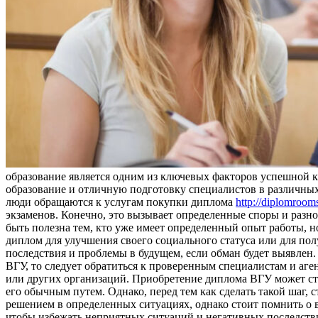
образование является одним из ключевых факторов успешной к
образование и отличную подготовку специалистов в различных 
люди обращаются к услугам покупки диплома
http://diplomroom
экзаменов. Конечно, это вызывает определенные споры и разн
быть полезна тем, кто уже имеет определенный опыт работы, н
диплом для улучшения своего социального статуса или для пол
последствия и проблемы в будущем, если обман будет выявлен.
ВГУ, то следует обратиться к проверенным специалистам и аге
или других организаций. Приобретение диплома ВГУ может ста
его обычным путем. Однако, перед тем как сделать такой шаг
решением в определенных ситуациях, однако стоит помнить о 
чтобы избежать неприятных ситуаций и негативных последств