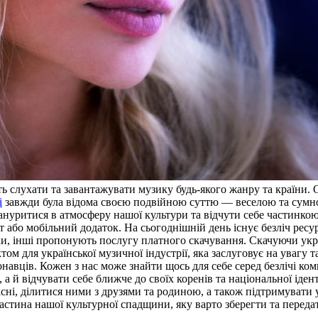
ть слухати та завантажувати музику будь-якого жанру та країни. 
і
завжди була відома своєю подвійною суттю — веселою та сумною
нуритися в атмосферу нашої культури та відчути себе частинкою 
т або мобільний додаток. На сьогоднішній день існує безліч ресу
и, інші пропонують послугу платного скачування. Скачуючи укра
м для української музичної індустрії, яка заслуговує на увагу та
онавців. Кожен з нас може знайти щось для себе серед безлічі ко
а й відчувати себе ближче до своїх коренів та національної іден
пісні, ділитися ними з друзями та родиною, а також підтримувати
 частина нашої культурної спадщини, яку варто зберегти та перед