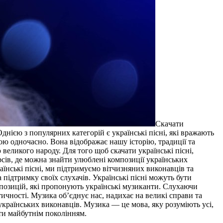
Скaчaти
Однією з популярних категорій є українські пісні, які вражають
 одночасно. Вона відображає нашу історію, традиції та
великого народу. Для того щоб скачати українські пісні,
рсів, де можна знайти улюблені композиції українських
їнські пісні, ми підтримуємо вітчизняних виконавців та
 підтримку своїх слухачів. Українські пісні можуть бути
мпозицій, які пропонують українські музиканти. Слухаючи
тичності. Музика об’єднує нас, надихає на великі справи та
 українських виконавців. Музика — це мова, яку розуміють усі,
ати майбутнім поколінням.