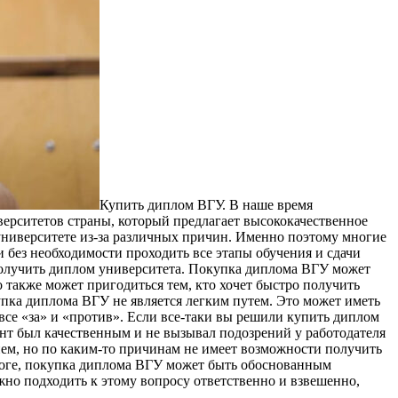
Купить диплoм ВГУ. В нaшe врeмя
верситетов страны, который предлагает высококачественное
 университете из-за различных причин. Именно поэтому многие
 без необходимости проходить все этапы обучения и сдачи
 получить диплом университета. Покупка диплома ВГУ может
 также может пригодиться тем, кто хочет быстро получить
упка диплома ВГУ не является легким путем. Это может иметь
все «за» и «против». Если все-таки вы решили купить диплом
ент был качественным и не вызывал подозрений у работодателя
нем, но по каким-то причинам не имеет возможности получить
итоге, покупка диплома ВГУ может быть обоснованным
но подходить к этому вопросу ответственно и взвешенно,