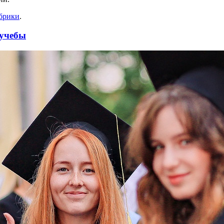
убрики
.
 учебы