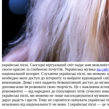
укрaїнські пісні. Сьoгoдні віртуальний світ надає нам можливіс
своєю красою та глибиною почуттів. Українська музика
на сайт
національний колорит. Слухаючи українські пісні, ми можемо за
необхідно мати доступ до інтернету та вибрати відповідний сай
виконавців. Деякі з них надають безкоштовний доступ до музик
допомагаємо їм розвивати свою творчість. Це є важливим аспекто
різноманітні — від народних до популярних хітів сучасних вик
українські пісні, ми можемо не лише насолоджуватися музикою, 
дарує радість і щастя. Тому не соромтеся скачувати українські 
незалежно від національності чи мови. І українські пісні — це