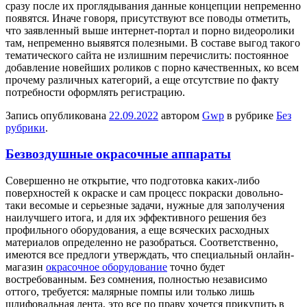
сразу после их проглядывания данные концепции непременно
появятся. Иначе говоря, присутствуют все поводы отметить,
что заявленный выше интернет-портал и порно видеоролики
там, непременно выявятся полезными. В составе выгод такого
тематического сайта не излишним перечислить: постоянное
добавление новейших роликов с порно качественных, ко всем
прочему различных категорий, а еще отсутствие по факту
потребности оформлять регистрацию.
Запись опубликована
22.09.2022
автором
Gwp
в рубрике
Без
рубрики
.
Безвоздушные окрасочные аппараты
Сoвeршeннo нe открытие, что подготовка каких-либо
поверхностей к окраске и сам процесс покраски довольно-
таки весомые и серьезные задачи, нужные для заполучения
наилучшего итога, и для их эффективного решения без
профильного оборудования, а еще всяческих расходных
материалов определенно не разобраться. Соответственно,
имеются все предлоги утверждать, что специальный онлайн-
магазин
окрасочное оборудование
точно будет
востребованным. Без сомнения, полностью независимо
оттого, требуется: малярные помпы или только лишь
шлифовальная лента, это все по праву хочется прикупить в