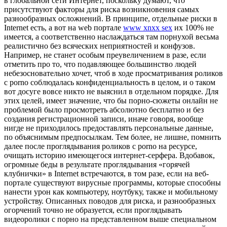
в глобальной сети Интернет, поскольку думают, что
присутствуют факторы для риска возникновения самых
разнообразных осложнений. В принципе, отдельные риски в
Internet есть, а вот на web портале
www xnxx sex
их 100% не
имеется, а соответственно наслаждаться там порнухой весьма
реалистично без всяческих неприятностей и конфузов.
Например, не станет особым преувеличением в разе, если
отметить про то, что подавляющее большинство людей
небезосновательно хочет, чтоб в ходе просматривания роликов
с porno соблюдалась конфиденциальность в целом, и о таком
вот досуге вовсе никто не выяснил в отдельном порядке. Для
этих целей, имеет значение, что бы порно-сюжеты онлайн не
проблемой было просмотреть абсолютно бесплатно и без
создания регистрационной записи, иначе говоря, вообще
нигде не приходилось предоставлять персональные данные,
по объяснимым предпосылкам. Тем более, не лишне, помнить
далее после проглядывания роликов с porno на ресурсе,
очищать историю имеющегося интернет-серфера. Вдобавок,
огромные беды в результате проглядывания «горячей
клубнички» в Internet встречаются, в том разе, если на веб-
портале существуют вирусные программы, которые способны
нанести урон как компьютеру, ноутбуку, также и мобильному
устройству. Описанных поводов для риска, и разнообразных
огорчений точно не образуется, если проглядывать
видеоролики с порно на представленном выше специальном