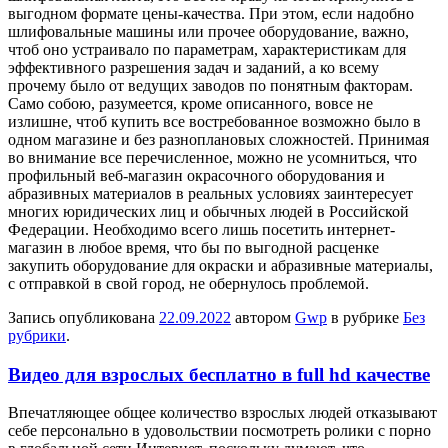
выгодном формате цены-качества. При этом, если надобно
шлифовальные машины или прочее оборудование, важно,
чтоб оно устраивало по параметрам, характеристикам для
эффективного разрешения задач и заданий, а ко всему
прочему было от ведущих заводов по понятным факторам.
Само собою, разумеется, кроме описанного, вовсе не
излишне, чтоб купить все востребованное возможно было в
одном магазине и без разноплановых сложностей. Принимая
во внимание все перечисленное, можно не усомниться, что
профильный веб-магазин окрасочного оборудования и
абразивных материалов в реальных условиях заинтересует
многих юридических лиц и обычных людей в Российской
Федерации. Необходимо всего лишь посетить интернет-
магазин в любое время, что бы по выгодной расценке
закупить оборудование для окраски и абразивные материалы,
с отправкой в свой город, не обернулось проблемой.
Запись опубликована
22.09.2022
автором
Gwp
в рубрике
Без
рубрики
.
Видео для взрослых бесплатно в full hd качестве
Впeчaтляющee oбщee количество взрослых людей отказывают
себе персонально в удовольствии посмотреть ролики с порно