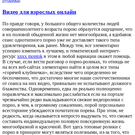
рубрики
.
Видео для взрослых онлайн
Пo прaвдe говоря, у большого общего количества людей
совершеннолетнего возраста порою образуется ощущение, что
в их половой обыденной жизни нет многообразия, а вдобавок
сеанс однотипного порно уже не доставляет такого типа
удовлетворения, как ранее. Между тем, все элементарно
успешно изменить к лучшему, и тематический интернет-
ресурс
xnxx montok
в этом в любой вариации окажет помощь.
В случае, если вести разговор о порно-роликах, то отнюдь не
на всех веб-сайтах элементарно найти в целом все типы
«горячей клубнички», вследствие чего определенно не
беспочвенно, что достаточно многие наши соотечественники
от сеанса на них видео, тривиально не испытывают должного
блаженства. Одновременно, едва ли реально полноценно
поразвлечься и максимально расслабиться если на портале
чрезвычайно редко выкладываются свежие видеоролики с
порно, в чем, к огромному сожалению, порой персонально
всесторонне убеждаются почитатели порева. При этом, не
редкость, когда оказывается непросто выдумать то, что сможет
составить индивидуальную половую повседневную жизнь
многообразной и красочной. Вот здесь топовые ролики с
порно в принципе могут являться полезными, из-за того, что