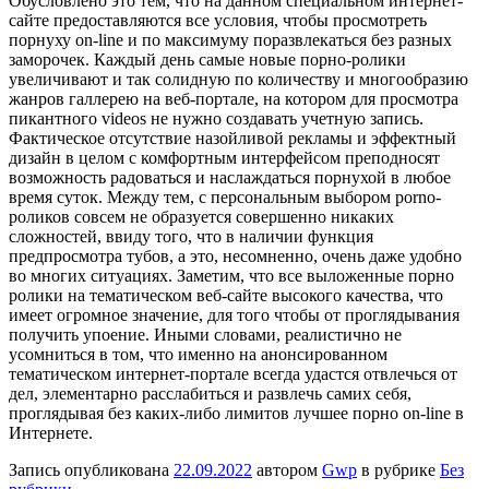
Обусловлено это тем, что на данном специальном интернет-
сайте предоставляются все условия, чтобы просмотреть
порнуху on-line и по максимуму поразвлекаться без разных
заморочек. Каждый день самые новые порно-ролики
увеличивают и так солидную по количеству и многообразию
жанров галлерею на веб-портале, на котором для просмотра
пикантного videos не нужно создавать учетную запись.
Фактическое отсутствие назойливой рекламы и эффектный
дизайн в целом с комфортным интерфейсом преподносят
возможность радоваться и наслаждаться порнухой в любое
время суток. Между тем, с персональным выбором porno-
роликов совсем не образуется совершенно никаких
сложностей, ввиду того, что в наличии функция
предпросмотра тубов, а это, несомненно, очень даже удобно
во многих ситуациях. Заметим, что все выложенные порно
ролики на тематическом веб-сайте высокого качества, что
имеет огромное значение, для того чтобы от проглядывания
получить упоение. Иными словами, реалистично не
усомниться в том, что именно на анонсированном
тематическом интернет-портале всегда удастся отвлечься от
дел, элементарно расслабиться и развлечь самих себя,
проглядывая без каких-либо лимитов лучшее порно on-line в
Интернете.
Запись опубликована
22.09.2022
автором
Gwp
в рубрике
Без