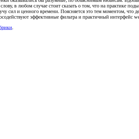
ценки оказывались бы разумные, по объяснимым нюансам. Вдобав
 слову, в любом случае стоит сказать о том, что на практике под
у сил и ценного времени. Поясняется это тем моментом, что де
посодействуют эффективные фильтра и практичный интерфейс we
убрики
.