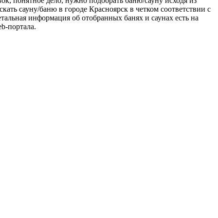
ок, понятное дело, нужно подобрать баню/сауну исходя из
ыскать сауну/баню в городе Красноярск в четком соответствии с
тальная информация об отобранных банях и саунах есть на
b-портала.