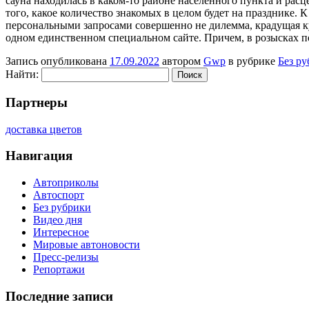
сауна находилась в каком-то районе населенного пункта и рас
того, какое количество знакомых в целом будет на празднике. К
персональными запросами совершенно не дилемма, крадущая куч
одном единственном специальном сайте. Причем, в розысках 
Запись опубликована
17.09.2022
автором
Gwp
в рубрике
Без р
Найти:
Партнеры
доставка цветов
Навигация
Автоприколы
Автоспорт
Без рубрики
Видео дня
Интересное
Мировые автоновости
Пресс-релизы
Репортажи
Последние записи