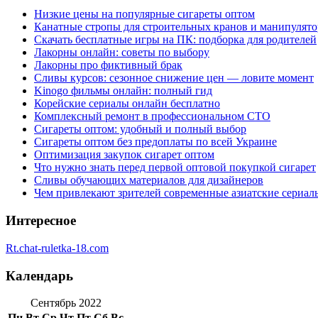
Низкие цены на популярные сигареты оптом
Канатные стропы для строительных кранов и манипулято
Скачать бесплатные игры на ПК: подборка для родителей
Лакорны онлайн: советы по выбору
Лакорны про фиктивный брак
Сливы курсов: сезонное снижение цен — ловите момент
Kinogo фильмы онлайн: полный гид
Корейские сериалы онлайн бесплатно
Комплексный ремонт в профессиональном СТО
Сигареты оптом: удобный и полный выбор
Сигареты оптом без предоплаты по всей Украине
Оптимизация закупок сигарет оптом
Что нужно знать перед первой оптовой покупкой сигарет
Сливы обучающих материалов для дизайнеров
Чем привлекают зрителей современные азиатские сериал
Интересное
Rt.chat-ruletka-18.com
Календарь
Сентябрь 2022
Пн
Вт
Ср
Чт
Пт
Сб
Вс