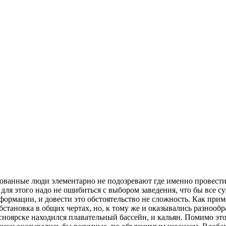
ованные люди элементарно не подозревают где именно провести к
для этого надо не ошибиться с выбором заведения, что бы все с
рмации, и довести это обстоятельство не сложность. Как прим
бстановка в общих чертах, но, к тому же и оказывались разнооб
расноярске находился плавательный бассейн, и кальян. Помимо эт