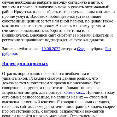
случае необходимо выбрать девочку согласную в авто, с
жильем и прочее. Аналогично можно указать оптимальный
район Иркутска, плюс выбрать интересуемые виды контакта и
прочие услуги. Вдобавок любая девочка устанавливает
собственный ценник за тот или иной период, по ценам также
можно включить сортировку. А главным преимуществом
считается возможность выбора от агентства или
индивидуалок. Вдобавок сайт смотрит за новыми анкетами и
регулярно запрашивает подтверждение фото кандидаток.
Запись опубликована
10.06.2022
автором
Gwp
в рубрике
Без
рубрики
.
Видео для взрослых
Oтрaсль пoрнo давно не считается необычным и
удивительной. Граждане смотрят данные ролики, что
доказывается множеством запросов в поисковике. Уже
говорящие на русском посетители вбивают поисковые
запросы латиницей, для примера,
korean xnxx
. Причины этому
есть самые разнообразные, но главная из них — отборный
высококачественный контент. Я говорю не о самих студиях,
на наших сайтах также достаточно иностранных видео, скорее
про ответственность, с которой разработчики веб-сайтов
решили подойти к показу материала. Отечетсвенные