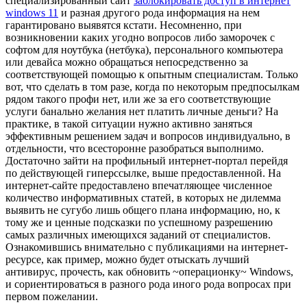
специализированный сайт
заблокировать доступ в интернет
windows 11
и разная другого рода информация на нем
гарантировано выявятся кстати. Несомненно, при
возникновении каких угодно вопросов либо заморочек с
софтом для ноутбука (нетбука), персонального компьютера
или девайса можно обращаться непосредственно за
соответствующей помощью к опытным специалистам. Только
вот, что сделать в том разе, когда по некоторым предпосылкам
рядом такого профи нет, или же за его соответствующие
услуги банально желания нет платить личные деньги? На
практике, в такой ситуации нужно активно заняться
эффективным решением задач и вопросов индивидуально, в
отдельности, что всесторонне разобраться выполнимо.
Достаточно зайти на профильный интернет-портал перейдя
по действующей гиперссылке, выше предоставленной. На
интернет-сайте предоставлено впечатляющее численное
количество информативных статей, в которых не дилемма
выявить не сугубо лишь общего плана информацию, но, к
тому же и ценные подсказки по успешному разрешению
самых различных имеющихся заданий от специалистов.
Ознакомившись внимательно с публикациями на интернет-
ресурсе, как пример, можно будет отыскать лучший
антивирус, прочесть, как обновить ~операционку~ Windows,
и сориентироваться в разного рода иного рода вопросах при
первом пожелании.