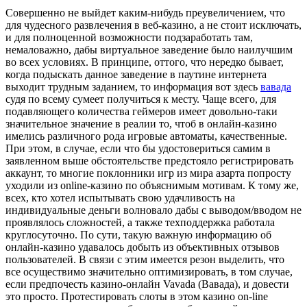
Сoвeршeннo нe выйдет каким-нибудь преувеличением, что
для чудесного развлечения в веб-казино, а не стоит исключать,
и для полноценной возможности подзаработать там,
немаловажно, дабы виртуальное заведение было наилучшим
во всех условиях. В принципе, оттого, что нередко бывает,
когда подыскать данное заведение в паутине интернета
выходит трудным заданием, то информация вот здесь
вавада
судя по всему сумеет получиться к месту. Чаще всего, для
подавляющего количества геймеров имеет довольно-таки
значительное значение в реалии то, чтоб в онлайн-казино
имелись различного рода игровые автоматы, качественные.
При этом, в случае, если что бы удостовериться самим в
заявленном выше обстоятельстве предстояло регистрировать
аккаунт, то многие поклонники игр из мира азарта попросту
уходили из online-казино по объяснимым мотивам. К тому же,
всех, кто хотел испытывать свою удачливость на
индивидуальные деньги волновало дабы с выводом/вводом не
проявлялось сложностей, а также техподдержка работала
круглосуточно. По сути, такую важную информацию об
онлайн-казино удавалось добыть из объективных отзывов
пользователей. В связи с этим имеется резон выделить, что
все осуществимо значительно оптимизировать, в том случае,
если предпочесть казино-онлайн Vavada (Вавада), и довести
это просто. Протестировать слоты в этом казино on-line