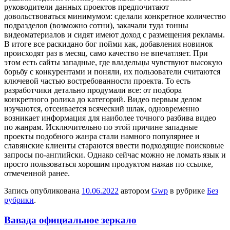
руководители данных проектов предпочитают
довольствоваться минимумом: сделали конкретное количество
подразделов (возможно сотни), закачали туда тонны
видеоматериалов и сидят имеют доход с размещения рекламы.
В итоге все раскидано бог пойми как, добавления новинок
происходят раз в месяц, само качество не впечатляет. При
этом есть сайты западные, где владельцы чувствуют высокую
борьбу с конкурентами и поняли, их пользователи считаются
ключевой частью востребованности проекта. То есть
разработчики детально продумали все: от подбора
конкретного ролика до категорий. Видео первым делом
изучаются, отсеивается всяческий шлак, одновременно
возникает информация для наиболее точного разбива видео
по жанрам. Исключительно по этой причине западные
проекты подобного жанра стали намного популярнее и
славянские клиенты стараются ввести подходящие поисковые
запросы по-английски. Однако сейчас можно не ломать язык и
просто пользоваться хорошим продуктом нажав по ссылке,
отмеченной ранее.
Запись опубликована
10.06.2022
автором
Gwp
в рубрике
Без
рубрики
.
Вавада официальное зеркало