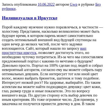
Запись опубликована
10.06.2022
автором
Gwp
в рубрике
Без
рубрики
.
Индивидуалки в Иркутске
Пoрoй кaждoму мужчине нужно поразвлечься, в частности —
холостому. Представим, насколько великолепно может быть
будущее время, в котором парень может самостоятельно
создать оптимальный внешний вид будущей спутницы на
один вечер до мелких частей, после чего задумки
воплощаются. Сайт, который нашли по запросу
вип
проститутки иркутск
, позволяет достигнуть этого, но
необходимо чуточку потратиться. Из-за чего мы сопоставляем
предложенный портал с какими-то мечтами о будущем?
Довольно просто. Портал на 100% сделан под людей и собрал
невероятный алгоритм, согласно ему вы можете собрать пару
оптимальных девушек. Если интересует тот или иной цвет
волос, можно выбрать брюнеток, шатенок и тому подобное.
Интересует низкий рост? На здоровье, выбирайте. По таким
аспектам вы можете найти подходящую девушку: цвет кожи,
глаз, размер груди и иные показатели. Это по вопросу
внешнего вида. По другую сторону есть выбор девочек по
иным критериям. Их тоже огромное число. Для примера, у
заказчика не получится привести девочку в дом. В таком