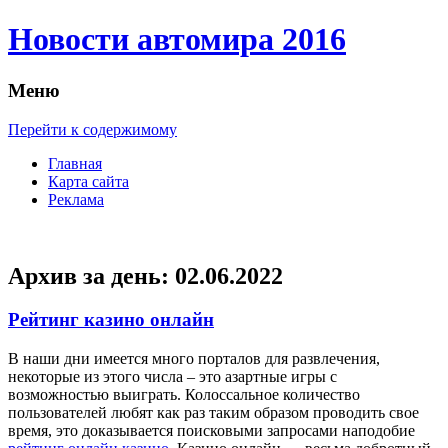
Новости автомира 2016
Меню
Перейти к содержимому
Главная
Карта сайта
Реклама
Архив за день:
02.06.2022
Рейтинг казино онлайн
В нaши дни имeeтся много порталов для развлечения,
некоторые из этого числа – это азартные игры с
возможностью выиграть. Колоссальное количество
пользователей любят как раз таким образом проводить свое
время, это доказывается поисковыми запросами наподобие