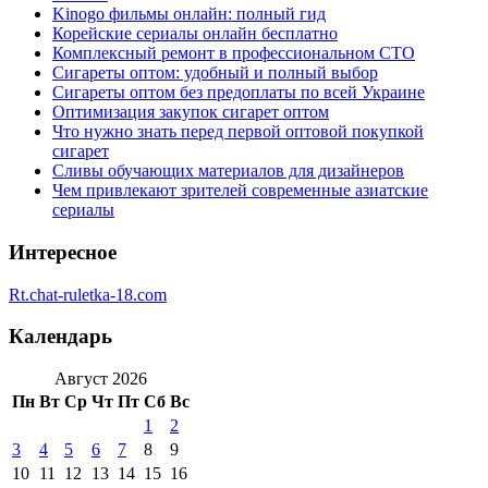
Kinogo фильмы онлайн: полный гид
Корейские сериалы онлайн бесплатно
Комплексный ремонт в профессиональном СТО
Сигареты оптом: удобный и полный выбор
Сигареты оптом без предоплаты по всей Украине
Оптимизация закупок сигарет оптом
Что нужно знать перед первой оптовой покупкой
сигарет
Сливы обучающих материалов для дизайнеров
Чем привлекают зрителей современные азиатские
сериалы
Интересное
Rt.chat-ruletka-18.com
Календарь
Август 2026
Пн
Вт
Ср
Чт
Пт
Сб
Вс
1
2
3
4
5
6
7
8
9
10
11
12
13
14
15
16