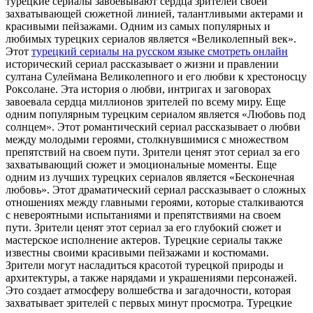
турецкие сериалы завоевывают сердца зрителей своей
захватывающей сюжетной линией, талантливыми актерами и
красивыми пейзажами. Одним из самых популярных и
любимых турецких сериалов является «Великолепный век».
Этот
турецкий сериалы на русском языке смотреть онлайн
исторический сериал рассказывает о жизни и правлении
султана Сулеймана Великолепного и его любви к хрестоносцу
Роксолане. Эта история о любви, интригах и заговорах
завоевала сердца миллионов зрителей по всему миру. Еще
одним популярным турецким сериалом является «Любовь под
солнцем». Этот романтический сериал рассказывает о любви
между молодыми героями, столкнувшимися с множеством
препятствий на своем пути. Зрители ценят этот сериал за его
захватывающий сюжет и эмоциональные моменты. Еще
одним из лучших турецких сериалов является «Бесконечная
любовь». Этот драматический сериал рассказывает о сложных
отношениях между главными героями, которые сталкиваются
с невероятными испытаниями и препятствиями на своем
пути. Зрители ценят этот сериал за его глубокий сюжет и
мастерское исполнение актеров. Турецкие сериалы также
известны своими красивыми пейзажами и костюмами.
Зрители могут насладиться красотой турецкой природы и
архитектуры, а также нарядами и украшениями персонажей.
Это создает атмосферу волшебства и загадочности, которая
захватывает зрителей с первых минут просмотра. Турецкие