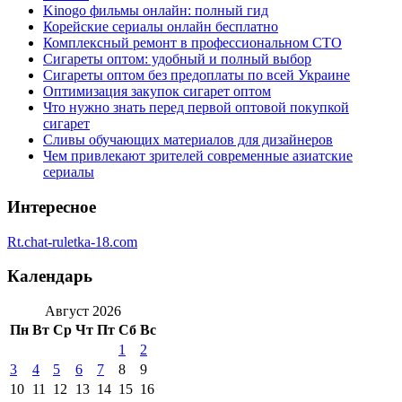
Kinogo фильмы онлайн: полный гид
Корейские сериалы онлайн бесплатно
Комплексный ремонт в профессиональном СТО
Сигареты оптом: удобный и полный выбор
Сигареты оптом без предоплаты по всей Украине
Оптимизация закупок сигарет оптом
Что нужно знать перед первой оптовой покупкой
сигарет
Сливы обучающих материалов для дизайнеров
Чем привлекают зрителей современные азиатские
сериалы
Интересное
Rt.chat-ruletka-18.com
Календарь
Август 2026
Пн
Вт
Ср
Чт
Пт
Сб
Вс
1
2
3
4
5
6
7
8
9
10
11
12
13
14
15
16