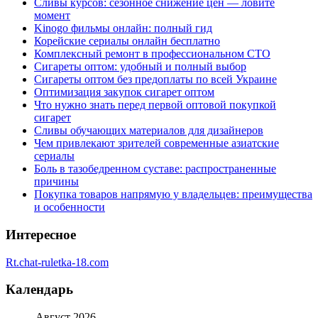
Сливы курсов: сезонное снижение цен — ловите
момент
Kinogo фильмы онлайн: полный гид
Корейские сериалы онлайн бесплатно
Комплексный ремонт в профессиональном СТО
Сигареты оптом: удобный и полный выбор
Сигареты оптом без предоплаты по всей Украине
Оптимизация закупок сигарет оптом
Что нужно знать перед первой оптовой покупкой
сигарет
Сливы обучающих материалов для дизайнеров
Чем привлекают зрителей современные азиатские
сериалы
Боль в тазобедренном суставе: распространенные
причины
Покупка товаров напрямую у владельцев: преимущества
и особенности
Интересное
Rt.chat-ruletka-18.com
Календарь
Август 2026