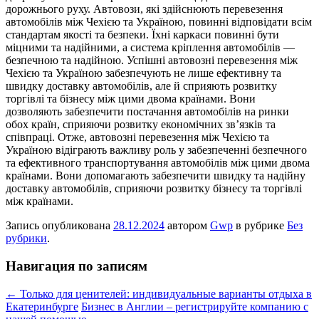
дорожнього руху. Автовози, які здійснюють перевезення
автомобілів між Чехією та Україною, повинні відповідати всім
стандартам якості та безпеки. Їхні каркаси повинні бути
міцними та надійними, а система кріплення автомобілів —
безпечною та надійною. Успішні автовозні перевезення між
Чехією та Україною забезпечують не лише ефективну та
швидку доставку автомобілів, але й сприяють розвитку
торгівлі та бізнесу між цими двома країнами. Вони
дозволяють забезпечити постачання автомобілів на ринки
обох країн, сприяючи розвитку економічних зв’язків та
співпраці. Отже, автовозні перевезення між Чехією та
Україною відіграють важливу роль у забезпеченні безпечного
та ефективного транспортування автомобілів між цими двома
країнами. Вони допомагають забезпечити швидку та надійну
доставку автомобілів, сприяючи розвитку бізнесу та торгівлі
між країнами.
Запись опубликована
28.12.2024
автором
Gwp
в рубрике
Без
рубрики
.
Навигация по записям
←
Только для ценителей: индивидуальные варианты отдыха в
Екатеринбурге
Бизнес в Англии – регистрируйте компанию с