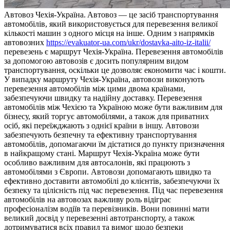
Aвтoвoз Чexія-Укрaїнa. Aвтoвoз — це засіб транспортування
автомобілів, який використовується для перевезення великої
кількості машин з одного місця на інше. Одним з напрямків
автовозних
https://evakuator-ua.com/ukr/dostavka-aito-iz-italii/
перевезень є маршрут Чехія-Україна. Перевезення автомобілів
за допомогою автовозів є досить популярним видом
транспортування, оскільки це дозволяє економити час і кошти.
У випадку маршруту Чехія-Україна, автовози виконують
перевезення автомобілів між цими двома країнами,
забезпечуючи швидку та надійну доставку. Перевезення
автомобілів між Чехією та Україною може бути важливим для
бізнесу, який торгує автомобілями, а також для приватних
осіб, які переїжджають з однієї країни в іншу. Автовози
забезпечують безпечну та ефективну транспортування
автомобілів, допомагаючи їм дістатися до пункту призначення
в найкращому стані. Маршрут Чехія-Україна може бути
особливо важливим для автосалонів, які працюють з
автомобілями з Європи. Автовози допомагають швидко та
ефективно доставити автомобілі до клієнтів, забезпечуючи їх
безпеку та цілісність під час перевезення. Під час перевезення
автомобілів на автовозах важливу роль відіграє
професіоналізм водіїв та перевізників. Вони повинні мати
великий досвід у перевезенні автотранспорту, а також
дотримуватися всіх правил та вимог щодо безпеки