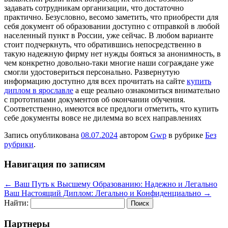
задавать сотрудникам организации, что достаточно
практично. Безусловно, весомо заметить, что приобрести для
себя документ об образовании доступно с отправкой в любой
населенный пункт в России, уже сейчас. В любом варианте
стоит подчеркнуть, что обратившись непосредственно в
такую надежную фирму нет нужды бояться за анонимность, в
чем конкретно довольно-таки многие наши сограждане уже
смогли удостовериться персонально. Развернутую
информацию доступно для всех прочитать на сайте
купить
диплом в ярославле
а еще реально ознакомиться внимательно
с прототипами документов об окончании обучения.
Соответственно, имеются все предлоги отметить, что купить
себе документы вовсе не дилемма во всех направлениях
Запись опубликована
08.07.2024
автором
Gwp
в рубрике
Без
рубрики
.
Навигация по записям
←
Ваш Путь к Высшему Образованию: Надежно и Легально
Ваш Настоящий Диплом: Легально и Конфиденциально
→
Найти:
Партнеры