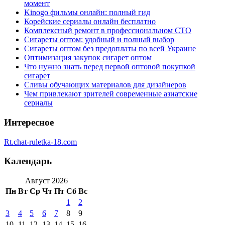
момент
Kinogo фильмы онлайн: полный гид
Корейские сериалы онлайн бесплатно
Комплексный ремонт в профессиональном СТО
Сигареты оптом: удобный и полный выбор
Сигареты оптом без предоплаты по всей Украине
Оптимизация закупок сигарет оптом
Что нужно знать перед первой оптовой покупкой
сигарет
Сливы обучающих материалов для дизайнеров
Чем привлекают зрителей современные азиатские
сериалы
Интересное
Rt.chat-ruletka-18.com
Календарь
Август 2026
Пн
Вт
Ср
Чт
Пт
Сб
Вс
1
2
3
4
5
6
7
8
9
10
11
12
13
14
15
16