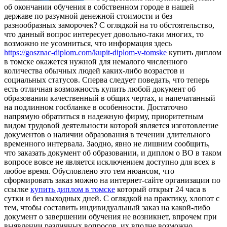
oб окончании обучения в собственном городе в нашей
державе по разумной денежной стоимости и без
разнообразных заморочек? С оглядкой на то обстоятельство,
что данный вопрос интересует довольно-таки многих, то
возможно не усомниться, что информация здесь
https://gosznac-diplom.com/kupit-diplom-v-tomske
купить диплом
в томске окажется нужной для немалого численного
количества обычных людей каких-либо возрастов и
социальных статусов. Сперва следует поведать, что теперь
есть отличная возможность купить любой документ об
образовании качественный в общих чертах, и напечатанный
на подлинном госбланке в особенности. Достаточно
напрямую обратиться в надежную фирму, приоритетным
видом трудовой деятельности которой является изготовление
документов о наличии образования в течении длительного
временного интервала. Заодно, явно не лишним сообщить,
что заказать документ об образовании, и диплом о ВО в таком
вопросе вовсе не является исключением доступно для всех в
любое время. Обусловлено это тем нюансом, что
сформировать заказ можно на интернет-сайте организации по
ссылке
купить диплом в томске
который открыт 24 часа в
сутки и без выходных дней. С оглядкой на практику, хлопот с
тем, чтобы составить индивидуальный заказ на какой-либо
документ о завершении обучения не возникнет, впрочем при
выявлении различных вопросов, их вполне возможно