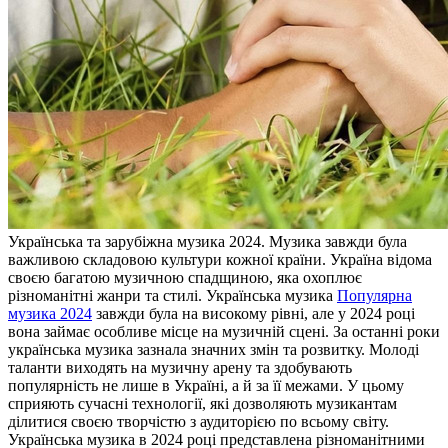
Укрaїнськa тa зaрубіжнa музика 2024. Музика завжди була
важливою складовою культури кожної країни. Україна відома
своєю багатою музичною спадщиною, яка охоплює
різноманітні жанри та стилі. Українська музика
Популярна
музика 2024
завжди була на високому рівні, але у 2024 році
вона займає особливе місце на музичній сцені. За останні роки
українська музика зазнала значних змін та розвитку. Молоді
таланти виходять на музичну арену та здобувають
популярність не лише в Україні, а й за її межами. У цьому
сприяють сучасні технології, які дозволяють музикантам
ділитися своєю творчістю з аудиторією по всьому світу.
Українська музика в 2024 році представлена різноманітними