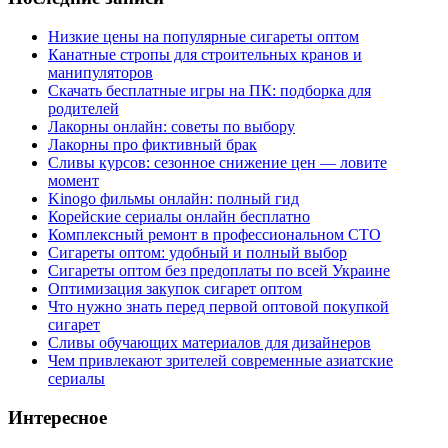
Низкие цены на популярные сигареты оптом
Канатные стропы для строительных кранов и
манипуляторов
Скачать бесплатные игры на ПК: подборка для
родителей
Лакорны онлайн: советы по выбору
Лакорны про фиктивный брак
Сливы курсов: сезонное снижение цен — ловите
момент
Kinogo фильмы онлайн: полный гид
Корейские сериалы онлайн бесплатно
Комплексный ремонт в профессиональном СТО
Сигареты оптом: удобный и полный выбор
Сигареты оптом без предоплаты по всей Украине
Оптимизация закупок сигарет оптом
Что нужно знать перед первой оптовой покупкой
сигарет
Сливы обучающих материалов для дизайнеров
Чем привлекают зрителей современные азиатские
сериалы
Интересное