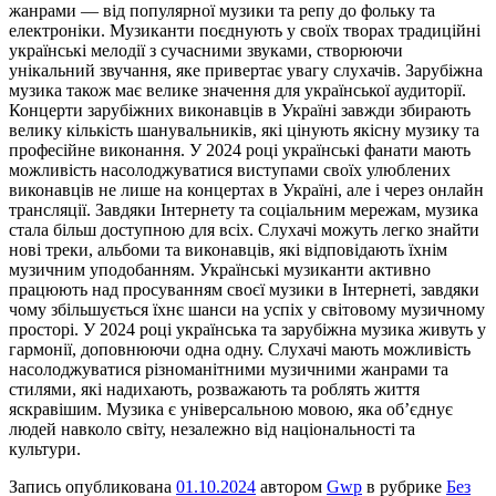
жанрами — від популярної музики та репу до фольку та
електроніки. Музиканти поєднують у своїх творах традиційні
українські мелодії з сучасними звуками, створюючи
унікальний звучання, яке привертає увагу слухачів. Зарубіжна
музика також має велике значення для української аудиторії.
Концерти зарубіжних виконавців в Україні завжди збирають
велику кількість шанувальників, які цінують якісну музику та
професійне виконання. У 2024 році українські фанати мають
можливість насолоджуватися виступами своїх улюблених
виконавців не лише на концертах в Україні, але і через онлайн
трансляції. Завдяки Інтернету та соціальним мережам, музика
стала більш доступною для всіх. Слухачі можуть легко знайти
нові треки, альбоми та виконавців, які відповідають їхнім
музичним уподобанням. Українські музиканти активно
працюють над просуванням своєї музики в Інтернеті, завдяки
чому збільшується їхнє шанси на успіх у світовому музичному
просторі. У 2024 році українська та зарубіжна музика живуть у
гармонії, доповнюючи одна одну. Слухачі мають можливість
насолоджуватися різноманітними музичними жанрами та
стилями, які надихають, розважають та роблять життя
яскравішим. Музика є універсальною мовою, яка об’єднує
людей навколо світу, незалежно від національності та
культури.
Запись опубликована
01.10.2024
автором
Gwp
в рубрике
Без