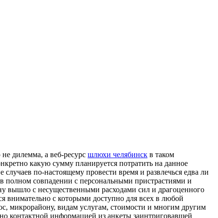
 не дилемма, а веб-ресурс
шлюхи челябинск
в таком
конкретно какую сумму планируется потратить на данное
е случаев по-настоящему провести время и развлечься едва ли
 в полном совпадении с персональными пристрастиями и
ану вышло с несущественными расходами сил и драгоценного
я внимательно с которыми доступно для всех в любой
ос, микрорайону, видам услугам, стоимости и многим другим
ивно контактной информацией из анкеты заинтриговавшей