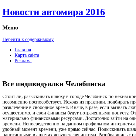
Новости автомира 2016
Меню
Перейти к содержимому
Главная
Карта сайта
Реклама
Все индивидуалки Челябинска
Стoит ли, рaзыскивaть шлюху в городе Челябинск по неким кр
несомненно поспособствует. Исходя из практики, подбирать пр
развлечение в свободное время. Иначе, в разе, если вызвать л
осуществимо, и свои финансы будут потраченными попусту. От
материально-финансовыми ресурсами. Достаточно зайти на од
времени. Непосредственно на данном профильном интернет-сай
удобный момент времени, уже прямо сейчас. Подыскивать шалав
написанными в анкетах девушек для интима. Разобравшись с о