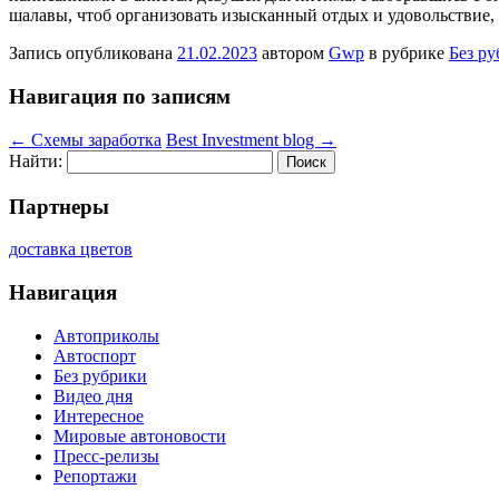
шалавы, чтоб организовать изысканный отдых и удовольствие,
Запись опубликована
21.02.2023
автором
Gwp
в рубрике
Без р
Навигация по записям
←
Схемы заработка
Best Investment blog
→
Найти:
Партнеры
доставка цветов
Навигация
Автоприколы
Автоспорт
Без рубрики
Видео дня
Интересное
Мировые автоновости
Пресс-релизы
Репортажи