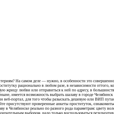
итериям? На самом деле — нужно, в особенности это совершенно
оститутку рационально в любом разе, в независимости оттого, 
юбую жрицу любви или отправиться к ней по адресу, в большинств
ныне, имеется возможность выбрать шалаву в городе Челябинск
ин веб-портал, для того чтобы разыскать дешевую или ВИП пут
те присутствуют проверенные анкеты проституток, ознакомитьс
у в Челябинске реально по разного рода параметрам: цвету вол
кончательным выбором, надо только воспользоваться результат