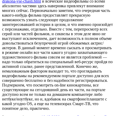
drakona-vse-chasti.html
и всяческие видеофильмы со всеми
абсолютно частями здесь наверняка привлекут внимание
многих сейчас. Первоначально заметим, что очередная часть
какого-нибудь фильма предоставляет прекрасную
возможность узнать следующее продолжение
заинтересовавшей истории в целом, и что именно произойдет
с персонажами, отдельно. Вместе с тем, перепросмотр всех
серий или частей фильмов, и сиквелы в этом деле явно не
выступают исключением, дает возможность в полном объеме
довольствоваться безупречной игрой обожаемых актрис/
актеров. В данный момент времени сыскать и просматривать
в режиме онлайн все части какого угодно захватывающего
художественного фильма совсем не является проблемой —
надо только обратиться на специальный веб-ресурс пройдя по
активной ссылке, ранее представленной. Конечно же,
немаловажным фактором выходит то, что проглядывать
видеофильмы на рекомендуемом портале доступно для всех
совершенно бесплатно и без надобности регистрироваться.
Подчеркнем, что посмотреть on-line кинокартины, все
существующие на сегодняшний день их части, на портале
доступно всем не только на домашнем компьютере либо
нетбуке/ноутбуке, но и, вдобавок на смартфоне/планшете с
какой угодно OS, а еще на телевизорах Смарт-ТВ, что
понятное дело, практично.