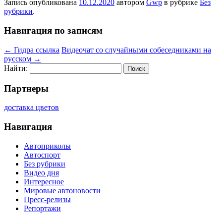
Запись опубликована
10.12.2020
автором
Gwp
в рубрике
Без
рубрики
.
Навигация по записям
←
Гидра ссылка
Видеочат со случайными собеседниками на
русском
→
Найти:
Партнеры
доставка цветов
Навигация
Автоприколы
Автоспорт
Без рубрики
Видео дня
Интересное
Мировые автоновости
Пресс-релизы
Репортажи