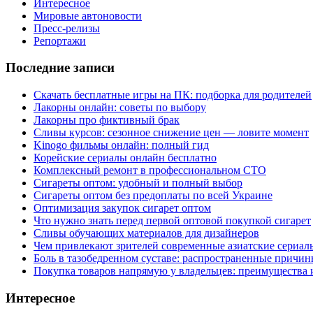
Интересное
Мировые автоновости
Пресс-релизы
Репортажи
Последние записи
Скачать бесплатные игры на ПК: подборка для родителей
Лакорны онлайн: советы по выбору
Лакорны про фиктивный брак
Сливы курсов: сезонное снижение цен — ловите момент
Kinogo фильмы онлайн: полный гид
Корейские сериалы онлайн бесплатно
Комплексный ремонт в профессиональном СТО
Сигареты оптом: удобный и полный выбор
Сигареты оптом без предоплаты по всей Украине
Оптимизация закупок сигарет оптом
Что нужно знать перед первой оптовой покупкой сигарет
Сливы обучающих материалов для дизайнеров
Чем привлекают зрителей современные азиатские сериал
Боль в тазобедренном суставе: распространенные причи
Покупка товаров напрямую у владельцев: преимущества 
Интересное