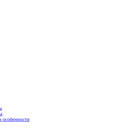
ы
ны
и особенности