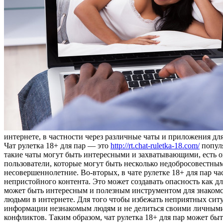
интернете, в частности через различные чаты и приложения для 
Чат рулетка 18+ для пар — это
http://rt.chat-ruletka-18.com/
популя
такие чаты могут быть интересными и захватывающими, есть оп
пользователи, которые могут быть несколько недобросовестны
несовершеннолетние. Во-вторых, в чате рулетке 18+ для пар ч
непристойного контента. Это может создавать опасность как дл
может быть интересным и полезным инструментом для знаком
людьми в интернете. Для того чтобы избежать неприятных ситу
информации незнакомым людям и не делиться своими личными 
конфликтов. Таким образом, чат рулетка 18+ для пар может б