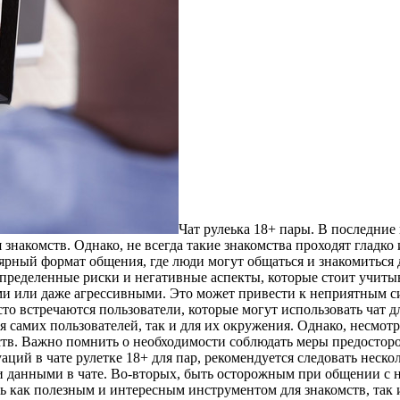
Чaт рулeькa 18+ пaры. В последние
знакомств. Однако, не всегда такие знакомства проходят гладко и
рный формат общения, где люди могут общаться и знакомиться д
ределенные риски и негативные аспекты, которые стоит учитыват
ми или даже агрессивными. Это может привести к неприятным с
асто встречаются пользователи, которые могут использовать чат
я самих пользователей, так и для их окружения. Однако, несмотр
ств. Важно помнить о необходимости соблюдать меры предосто
аций в чате рулетке 18+ для пар, рекомендуется следовать неск
данными в чате. Во-вторых, быть осторожным при общении с н
ыть как полезным и интересным инструментом для знакомств, та