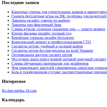
Последние записи
Канатные стропы для строительных кранов и манипулято
Скачать бесплатные игры на ПК: подборка для родителей
Лакорны онлайн: советы по выбору
Лакорны про фиктивный брак
Сливы курсов: сезонное снижение цен — ловите момент
Kinogo фильмы онлайн: полный гид
Корейские сериалы онлайн бесплатно
Комплексный ремонт в профессиональном СТО
Сигареты оптом: удобный и полный выбор
Сигареты оптом без предоплаты по всей Украине
Оптимизация закупок сигарет оптом
Что нужно знать перед первой оптовой покупкой сигарет
Сливы обучающих материалов для дизайнеров
Чем привлекают зрителей современные азиатские сериал
Боль в тазобедренном суставе: распространенные причи
Интересное
Rt.chat-ruletka-18.com
Календарь