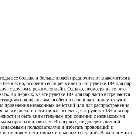
 годы все больше и больше людей предпочитают знакомиться в
 безопасно, особенно если речь идет о чат рулетке 18+ для пар.
руг с другом в режиме онлайн. Однако, несмотря на то, что
ь. Во-первых, в чате рулетке 18+ для пар часто встречаются
итуациям и конфликтам, особенно если в чате присутствуют
 для проведения незаконных действий или для распространения
я на все риски и негативные аспекты, чат рулетка 18+ для пар
рожности и быть внимательным при общении с незнакомыми
ольким простым правилам. Во-первых, не доверять личной
езнакомыми пользователями и избегать провокаций и
к и источником негативных и опасных ситуаций. Важно помнить