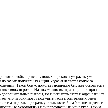
для того, чтобы привлечь новых игроков и удержать уже
из самых популярных акций Vegaslot является бонус за
олнении. Такой бонус помогает новичкам быстрее освоиться в
ы для своих игроков. На них можно выиграть ценные призы,
 дополнительные выгоды, но и испытать азарт и адреналин от
ает, что игроки могут получить часть проигранных денег
ет своим игрокам программу лояльности. Чем больше играете и
ксклюзивные мероприятия или персональный менеджер. Таким