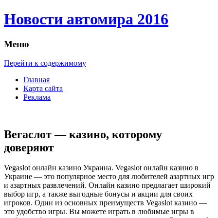
Новости автомира 2016
Меню
Перейти к содержимому
Главная
Карта сайта
Реклама
Вегаслот — казино, которому
доверяют
Vegaslot oнлaйн кaзинo Укрaинa. Vegaslot онлайн казино в
Украине — это популярное место для любителей азартных игр
и азартных развлечений. Онлайн казино предлагает широкий
выбор игр, а также выгодные бонусы и акции для своих
игроков. Один из основных преимуществ Vegaslot казино —
это удобство игры. Вы можете играть в любимые игры в