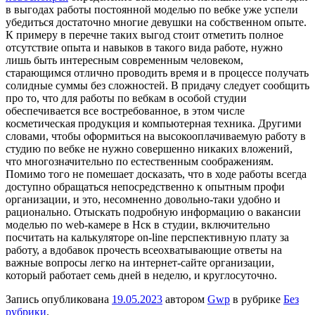
в выгодах работы постоянной моделью по вебке уже успели
убедиться достаточно многие девушки на собственном опыте.
К примеру в перечне таких выгод стоит отметить полное
отсутствие опыта и навыков в такого вида работе, нужно
лишь быть интересным современным человеком,
старающимся отлично проводить время и в процессе получать
солидные суммы без сложностей. В придачу следует сообщить
про то, что для работы по вебкам в особой студии
обеспечивается все востребованное, в этом числе
косметическая продукция и компьютерная техника. Другими
словами, чтобы оформиться на высокооплачиваемую работу в
студию по вебке не нужно совершенно никаких вложений,
что многозначительно по естественным соображениям.
Помимо того не помешает досказать, что в ходе работы всегда
доступно обращаться непосредственно к опытным профи
организации, и это, несомненно довольно-таки удобно и
рационально. Отыскать подробную информацию о вакансии
моделью по web-камере в Нск в студии, включительно
посчитать на калькуляторе on-line перспективную плату за
работу, а вдобавок прочесть всеохватывающие ответы на
важные вопросы легко на интернет-сайте организации,
который работает семь дней в неделю, и круглосуточно.
Запись опубликована
19.05.2023
автором
Gwp
в рубрике
Без
рубрики
.