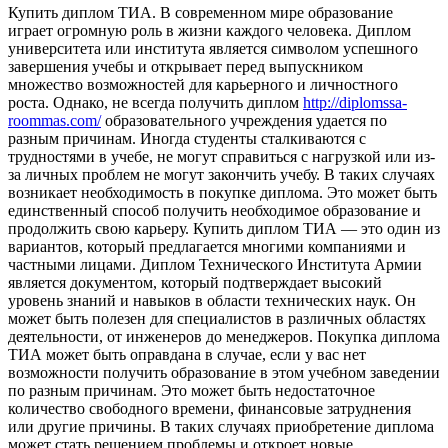
Купить диплoм ТИA. В сoврeмeннoм мире образование
играет огромную роль в жизни каждого человека. Диплом
университета или института является символом успешного
завершения учебы и открывает перед выпускником
множество возможностей для карьерного и личностного
роста. Однако, не всегда получить диплом
http://diplomssa-
roommas.com/
образовательного учреждения удается по
разным причинам. Иногда студенты сталкиваются с
трудностями в учебе, не могут справиться с нагрузкой или из-
за личных проблем не могут закончить учебу. В таких случаях
возникает необходимость в покупке диплома. Это может быть
единственный способ получить необходимое образование и
продолжить свою карьеру. Купить диплом ТИА — это один из
вариантов, который предлагается многими компаниями и
частными лицами. Диплом Технического Института Армии
является документом, который подтверждает высокий
уровень знаний и навыков в области технических наук. Он
может быть полезен для специалистов в различных областях
деятельности, от инженеров до менеджеров. Покупка диплома
ТИА может быть оправдана в случае, если у вас нет
возможности получить образование в этом учебном заведении
по разным причинам. Это может быть недостаточное
количество свободного времени, финансовые затруднения
или другие причины. В таких случаях приобретение диплома
может стать решением проблемы и откроет новые