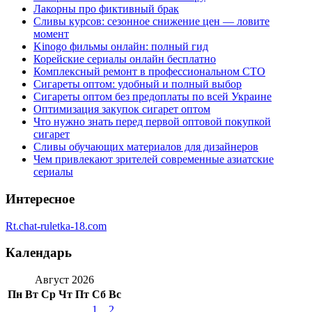
Лакорны про фиктивный брак
Сливы курсов: сезонное снижение цен — ловите
момент
Kinogo фильмы онлайн: полный гид
Корейские сериалы онлайн бесплатно
Комплексный ремонт в профессиональном СТО
Сигареты оптом: удобный и полный выбор
Сигареты оптом без предоплаты по всей Украине
Оптимизация закупок сигарет оптом
Что нужно знать перед первой оптовой покупкой
сигарет
Сливы обучающих материалов для дизайнеров
Чем привлекают зрителей современные азиатские
сериалы
Интересное
Rt.chat-ruletka-18.com
Календарь
Август 2026
Пн
Вт
Ср
Чт
Пт
Сб
Вс
1
2