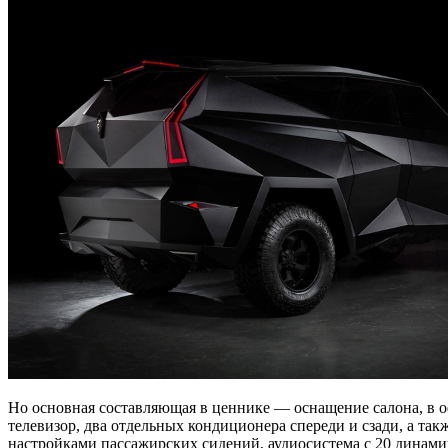
Но основная составляющая в ценнике — оснащение салона, в о
телевизор, два отдельных кондиционера спереди и сзади, а т
настройками пассажирских сидений, аудиосистема с 20 динамик