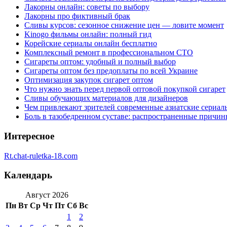
Лакорны онлайн: советы по выбору
Лакорны про фиктивный брак
Сливы курсов: сезонное снижение цен — ловите момент
Kinogo фильмы онлайн: полный гид
Корейские сериалы онлайн бесплатно
Комплексный ремонт в профессиональном СТО
Сигареты оптом: удобный и полный выбор
Сигареты оптом без предоплаты по всей Украине
Оптимизация закупок сигарет оптом
Что нужно знать перед первой оптовой покупкой сигарет
Сливы обучающих материалов для дизайнеров
Чем привлекают зрителей современные азиатские сериал
Боль в тазобедренном суставе: распространенные причи
Интересное
Rt.chat-ruletka-18.com
Календарь
Август 2026
Пн
Вт
Ср
Чт
Пт
Сб
Вс
1
2