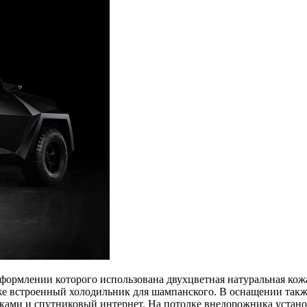
формлении которого использована двухцветная натуральная кожа
акже встроенный холодильник для шампанского. В оснащении так
ами и спутниковый интернет. На потолке внедорожника установл