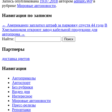
Запись опубликована
19.07.2018
автором
adminGWP
в
рубрике
Мировые автоновости
.
Навигация по записям
←
Американец заплатил штраф за парковку спустя 44 года
В
Хмельницком откроют завод кабельной продукции для
автопрома
→
Найти:
Партнеры
доставка цветов
Навигация
Автоприколы
Автоспорт
Без рубрики
Видео дня
Интересное
Мировые автоновости
Пресс-релизы
Репортажи