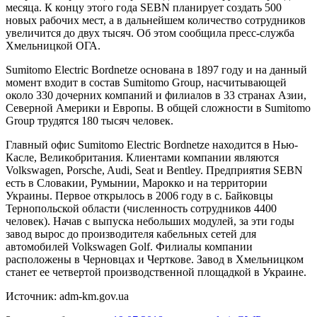
месяца. К концу этого года SEBN планирует создать 500
новых рабочих мест, а
в дальнейшем количество сотрудников
увеличится до двух тысяч. Об этом сообщила пресс-служба
Хмельницкой ОГА.
Sumitomo Electric Bordnetze основана в 1897 году и на данный
момент входит в состав Sumitomo Group, насчитывающей
около 330 дочерних компаний и филиалов в 33 странах Азии,
Северной Америки и Европы. В общей сложности в Sumitomo
Group трудятся 180 тысяч человек.
Главный офис Sumitomo Electric Bordnetze находится в Нью-
Касле, Великобритания. Клиентами компании являются
Volkswagen, Porsche, Audi, Seat и Bentley. Предприятия SEBN
есть в Словакии, Румынии, Марокко и на территории
Украины. Первое открылось в 2006 году в с. Байковцы
Тернопольской области (численность сотрудников 4400
человек). Начав с выпуска небольших модулей, за эти годы
завод вырос до производителя кабельных сетей для
автомобилей Volkswagen Golf. Филиалы компании
расположены в Черновцах и Черткове. Завод в Хмельницком
станет ее четвертой производственной площадкой в Украине.
Источник: adm-km.gov.ua