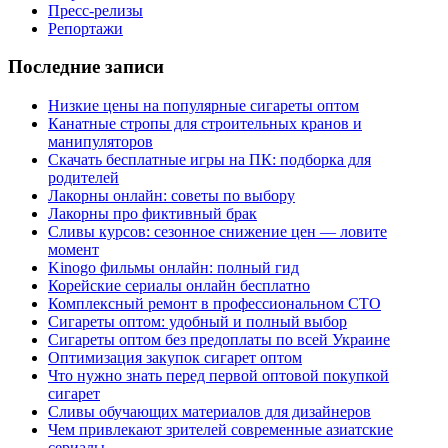
Пресс-релизы
Репортажи
Последние записи
Низкие цены на популярные сигареты оптом
Канатные стропы для строительных кранов и
манипуляторов
Скачать бесплатные игры на ПК: подборка для
родителей
Лакорны онлайн: советы по выбору
Лакорны про фиктивный брак
Сливы курсов: сезонное снижение цен — ловите
момент
Kinogo фильмы онлайн: полный гид
Корейские сериалы онлайн бесплатно
Комплексный ремонт в профессиональном СТО
Сигареты оптом: удобный и полный выбор
Сигареты оптом без предоплаты по всей Украине
Оптимизация закупок сигарет оптом
Что нужно знать перед первой оптовой покупкой
сигарет
Сливы обучающих материалов для дизайнеров
Чем привлекают зрителей современные азиатские
сериалы