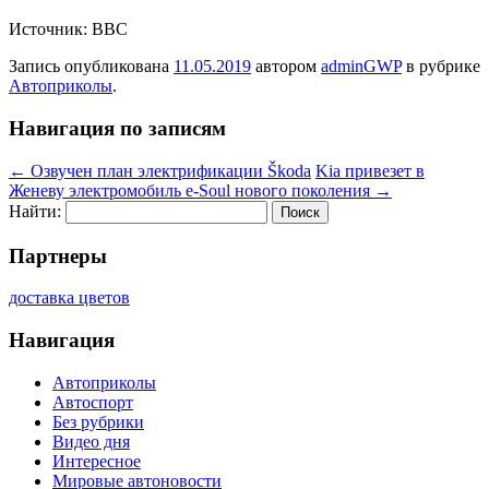
Источник: BBC
Запись опубликована
11.05.2019
автором
adminGWP
в рубрике
Автоприколы
.
Навигация по записям
←
Озвучен план электрификации Škoda
Kia привезет в
Женеву электромобиль e-Soul нового поколения
→
Найти:
Партнеры
доставка цветов
Навигация
Автоприколы
Автоспорт
Без рубрики
Видео дня
Интересное
Мировые автоновости