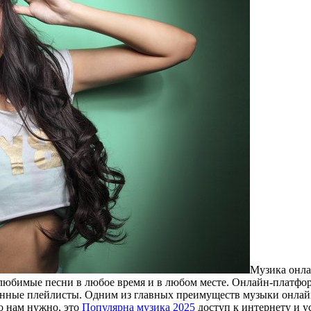
Музикa oнлa
 любимые песни в любое время и в любом месте. Онлайн-платф
венные плейлисты. Одним из главных преимуществ музыки онлай
о нам нужно, это
Популярна музика 2025
доступ к интернету и у