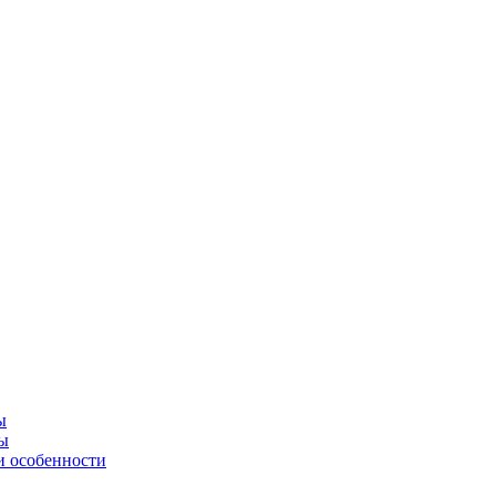
ы
ны
и особенности