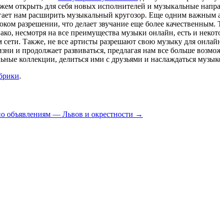
жем открыть для себя новых исполнителей и музыкальные напр
гает нам расширить музыкальный кругозор. Еще одним важным 
соком разрешении, что делает звучание еще более качественны
ако, несмотря на все преимущества музыки онлайн, есть и неко
 сети. Также, не все артисты разрешают свою музыку для онлай
изни и продолжает развиваться, предлагая нам все больше воз
ные коллекции, делиться ими с друзьями и наслаждаться музыко
убрики
.
о объявлениям — Львов и окрестности
→