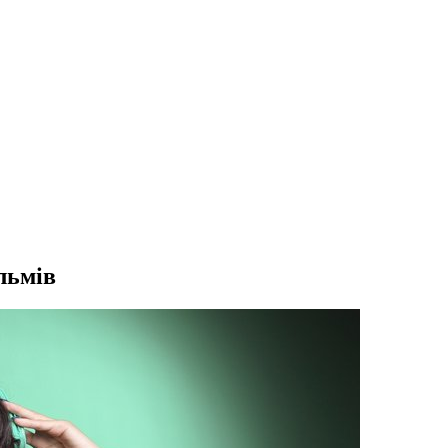
льмів