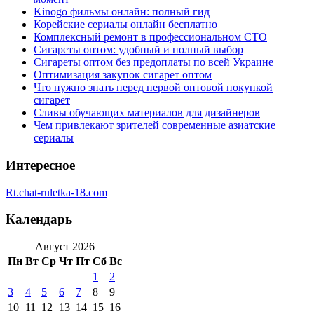
Kinogo фильмы онлайн: полный гид
Корейские сериалы онлайн бесплатно
Комплексный ремонт в профессиональном СТО
Сигареты оптом: удобный и полный выбор
Сигареты оптом без предоплаты по всей Украине
Оптимизация закупок сигарет оптом
Что нужно знать перед первой оптовой покупкой
сигарет
Сливы обучающих материалов для дизайнеров
Чем привлекают зрителей современные азиатские
сериалы
Интересное
Rt.chat-ruletka-18.com
Календарь
Август 2026
Пн
Вт
Ср
Чт
Пт
Сб
Вс
1
2
3
4
5
6
7
8
9
10
11
12
13
14
15
16