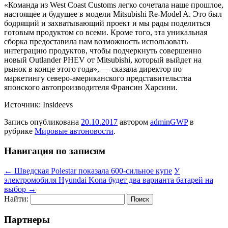
«Команда из West Coast Customs легко сочетала наше прошлое,
настоящее и будущее в модели Mitsubishi Re-Model A. Это был
бодрящий и захватывающий проект и мы рады поделиться
готовым продуктом со всеми. Кроме того, эта уникальная
сборка предоставила нам возможность использовать
интеграцию продуктов, чтобы подчеркнуть совершенно
новый Outlander PHEV от Mitsubishi, который выйдет на
рынок в конце этого года», — сказала директор по
маркетингу северо-американского представительства
японского автопроизводителя Франсин Харсини.
Источник: Insideevs
Запись опубликована
20.10.2017
автором
adminGWP
в
рубрике
Мировые автоновости
.
Навигация по записям
←
Шведская Polestar показала 600-сильное купе
У
электромобиля Hyundai Kona будет два варианта батарей на
выбор
→
Найти:
Партнеры