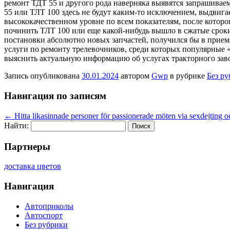
ремонт ТДТ 55 и другого рода наверняка выявятся запрашивае
55 или ТЛТ 100 здесь не будут каким-то исключением, выдвига
высококачественном уровне по всем показателям, после которо
починить ТЛТ 100 или еще какой-нибудь вышло в сжатые сроки
постановки абсолютно новых запчастей, получился бы в прием
услуги по ремонту трелевочников, среди которых популярные «
выяснить актуальную информацию об услугах тракторного зав
Запись опубликована
30.01.2024
автором
Gwp
в рубрике
Без р
Навигация по записям
←
Hitta likasinnade personer för passionerade möten via sexdejting o
Найти:
Партнеры
доставка цветов
Навигация
Автоприколы
Автоспорт
Без рубрики