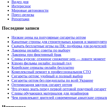
Видео дня
Интересное
Мировые автоновости
Пресс-релизы
Репортажи
Последние записи
Низкие цены на популярные сигареты оптом
Канатные стропы для строительных кранов и манипулято
Скачать бесплатные игры на ПК: подборка для родителей
Лакорны онлайн: советы по выбору
Лакорны про фиктивный брак
Сливы курсов: сезонное снижение цен — ловите момент
Kinogo фильмы онлайн: полный гид
Корейские сериалы онлайн бесплатно
Комплексный ремонт в профессиональном СТО
Сигареты оптом: удобный и полный выбор
Сигареты оптом без предоплаты по всей Украине
Оптимизация закупок сигарет оптом
Что нужно знать перед первой оптовой покупкой сигарет
Сливы обучающих материалов для дизайнеров
Чем привлекают зрителей современные азиатские сериал
Интересное