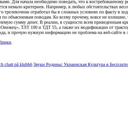
мыми. Для начала необходимо поведать, что к востребованному 
ется немало критериев. Например, в любых обстоятельствах весо
го трелевочник отработал бы в сложных условиях по факту в ход
 по объяснимым поводам. Ко всему прочему, вовсе не излишне, 
лемую сумму денег. В реалии, в сущности всем приведенным кр
Онежец», ТЛТ 100 и ТДТ 55, а также их модификации от трактор
ода, и прочую нужную информацию не проблема на веб-сайте в
убрики
.
ch chatt på klubb6
Звуки Родины: Украинская Культура в Беспла