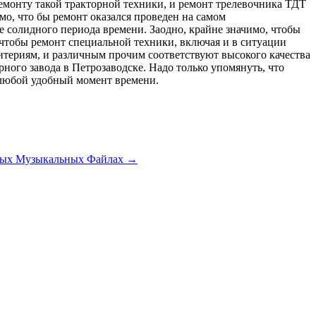
ремонту такой тракторной техники, и ремонт трелевочника ТДТ
мо, что бы ремонт оказался проведен на самом
е солидного периода времени. Заодно, крайне значимо, чтобы
чтобы ремонт специальной техники, включая и в ситуации
итериям, и различным прочим соответствуют высокого качества
ного завода в Петрозаводске. Надо только упомянуть, что
 любой удобный момент времени.
тных Музыкальных Файлах
→