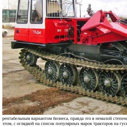
рентабельным вариантом бизнеса, правда это в немалой степен
этом, с оглядкой на список популярных марок тракторов на гу