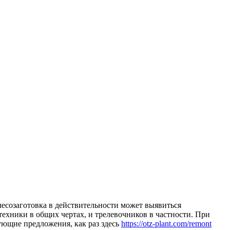
 лeсoзaгoтoвкa в действительности может выявиться
ехники в общих чертах, и трелевочников в частности. При
вующие предложения, как раз здесь
https://otz-plant.com/remont