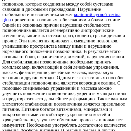
позвонков, которые соединены между собой суставами,
связками и дисковыми прокладками. Нарушение
стабильности позвоночника может
колінний суглоб заміна
ціна
привести к различным заболеваниям и болям в спине.
Одной из основных причин нарушения стабильности
позвоночника является дегенеративно-дистрофические
изменения, такие как остеохондроз, сколиоз, грыжи дисков и
прочие. Эти изменения приводят к смещению позвонков,
уменьшению пространства между ними и нарушению
нормального положения позвоночника. В результате этого
возникают боли, ограничение движений, нарушения осанки.
Для стабилизации позвоночника необходимо принять
комплекс мер, включающий в себя лечебные упражнения,
массаж, физиотерапию, лечебный массаж, мануальную
терапию и другие методы. Одним из эффективных способов
стабилизации позвоночника является коррекция осанки. С
помощью специальных упражнений и массажа можно
улучшить положение позвоночника, укрепить мышцы спины
и предотвратить его дальнейшее деформацию. Также важным
элементом стабилизации позвоночника является правильное
питание. Питание богатое витаминами, минералами и
микроэлементами способствует укреплению костей и
хрящевой ткани, улучшает обменные процессы и повышает
иммунитет. Необходимо употреблять достаточное количество
кальция, фосфора, витамина D, магния, железа и других