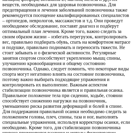
веществ, необходимых для здоровья позвоночника. Для
предотвращения и лечения заболеваний позвоночника также
рекомендуется посещение квалифицированных специалистов
– ортопедов, неврологов, массажистов и т.д. Они проведут
необходимое обследование, поставят диагноз и подберут
оптимальный план лечения. Кроме того, важно следить за
своим образом жизни – избегать перегрузок, контролировать
вес, правильно подбирать обувь, спать на комфортном матрасе
и подушке, правильно поднимать и переносить тяжести. Не
стоит забывать и о физической активности. Регулярные
занятия спортом способствуют укреплению мышц спины,
улучшению кровообращения и общему состоянию
позвоночника. Однако, следует помнить, что некоторые виды
спорта могут негативно влиять на состояние позвоночника,
поэтому важно выбирать подходящие упражнения и
контролировать их выполнение. Важным аспектом
стабилизации позвоночника является и правильная осанка.
Правильное положение тела при сидении, ходьбе, стоянии
способствует снижению нагрузки на позвоночник,
уменьшению риска развития деформаций и болей в спине.
Для поддержания правильной осанки необходимо следить за
положением головы, плеч, спины, таза и ног, выполнять
специальные упражнения, используя корректоры осанки, если
необходимо. Кроме того, для стабилизации позвоночника
широко применяются различные методы физиотерапии –