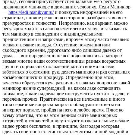
правда, сегодня присутствует специальный web-ресурс о
правильном маникюре в домашних условиях, Леди Маникюр
—
https://ledi-manikyur.ru/
и пользуясь информацией на его
страницах, вполне реально всесторонне разобраться во всех
премудростях и тонкостях. Непременно, как вариант, можно
регулярно ходить в салон косметических услуг и заказывать
там маникюр в совпадении с индивидуальными
предпочтениями и запросами, впрочем этому часто банально
мешают всякие поводы. Отсутствие пожелания или
свободного времени, дороговато либо слишком далеко от
дома, — вот определенно не все подосновы из-за которых
весьма многие наши соотечественницы разных возрастных
групп и социальных положений хотят своими силами
заботиться о состоянии рук, делать маникюр и ряд остальных
косметологических процедур. Определенно при этом,
зачастую образуется куча различных важных вопросов: какой
маникюр нынче супермодный, на каком лаке остановить
внимание, какие надлежащие инструменты пустить в дело, и
перечень прочих. Практически на все изложенные и иного
типа серьезные вопросы запросто обнаружить ответы на
интернет портале, пройдя на него в любое время. Плюс ко
всему отметим, что на этом ценном сайте маникюрных
хитростей и тонкостей присутствуют познавательные всякие
видео уроки бесплатно, в принципе, благодаря которым
сделать свои ногти элегантным элементом личной модной и