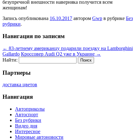
безупречной внешности наверняка получится всем
женщинам!
Запись опубликована
16.10.2017
автором
Gwp
в рубрике
Без
рубрики
.
Навигация по записям
←
83-летнему американцу подарили поездку на Lamborghini
Gallardo
Кроссовер Audi Q2 уже в Украине
→
Найти:
Партнеры
доставка цветов
Навигация
Автоприколы
Автоспорт
Без рубрики
Видео дня
Интересное
Мировые автоновости