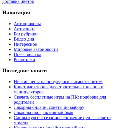
доставка цветов
Навигация
Автоприколы
Автоспорт
Без рубрики
Видео дня
Интересное
Мировые автоновости
Пресс-релизы
Репортажи
Последние записи
Низкие цены на популярные сигареты оптом
Канатные стропы для строительных кранов и
манипуляторов
Скачать бесплатные игры на ПК: подборка для
родителей
Лакорны онлайн: советы по выбору
Лакорны про фиктивный брак
Сливы курсов: сезонное снижение цен — ловите
момент
Kinogo фильмы онлайн: полный гид