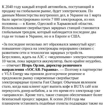
К 2040 году каждый второй
автомобиль, поступающий в
продажу на глобальном рынке, будет электрическим. По
данным Министерства внутренних дел, в Украине на 1 марта
было зарегистрировано почти 7 000 электрокаров, из них
половина — в Киеве, Одесской и Харьковской областях.
Использование сверхбыстрых зарядных станций становится
глобальным трендом, который наблюдается последние два
года не только в Украине, но и в Европе и США.
«За последние несколько лет образовался замкнутый круг:
повышение спроса на электрокары неразрывно связано с
развитием сети и технологии зарядных устройств.
Безусловно, ждать на АЗС с «медленными» электростанциями
10 часов, пока зарядится аккумулятор, было крайне неудобно,
— отмечает
Игорь Орлов, директор розничного
направления «SOCAR-Украина»
. — Поэтому в партнерстве
с VLS Energy мы приняли долгосрочное решение и
предложили рынку современные сверхбыстрые
электрозарядные пункты Fast Charger. Обычным явлением
стало, когда наш клиент идет выпить кофе в BUTA café или
перекусить донер-кебабом, а за это время его электрокар уже
«заправился». Кроме того, такие станции обеспечивают более
безопасный процесс зарядки. К осени 2018 года мы
планируем установить подобные пункты подзарядки также на