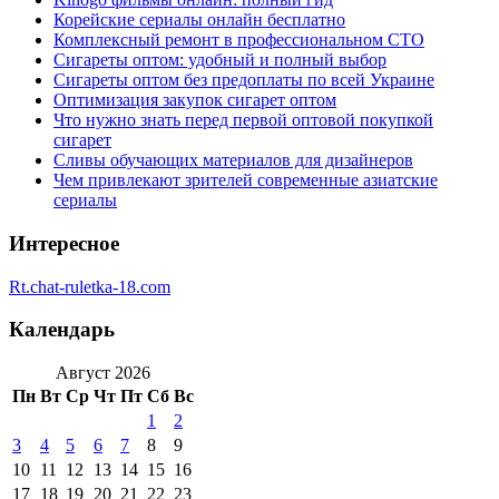
Корейские сериалы онлайн бесплатно
Комплексный ремонт в профессиональном СТО
Сигареты оптом: удобный и полный выбор
Сигареты оптом без предоплаты по всей Украине
Оптимизация закупок сигарет оптом
Что нужно знать перед первой оптовой покупкой
сигарет
Сливы обучающих материалов для дизайнеров
Чем привлекают зрителей современные азиатские
сериалы
Интересное
Rt.chat-ruletka-18.com
Календарь
Август 2026
Пн
Вт
Ср
Чт
Пт
Сб
Вс
1
2
3
4
5
6
7
8
9
10
11
12
13
14
15
16
17
18
19
20
21
22
23