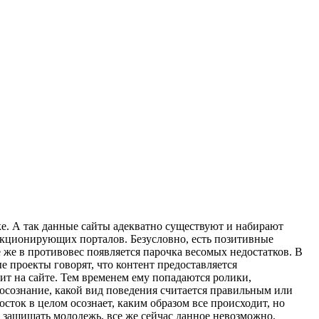
е. А так данные сайты адекватно существуют и набирают
ункционирующих порталов. Безусловно, есть позитивные
 же в противовес появляется парочка весомых недостатков. В
 проекты говорят, что контент предоставляется
ит на сайте. Тем временем ему попадаются ролики,
осознание, какой вид поведения считается правильным или
ток в целом осознает, каким образом все происходит, но
ы защищать молодежь, все же сейчас данное невозможно.