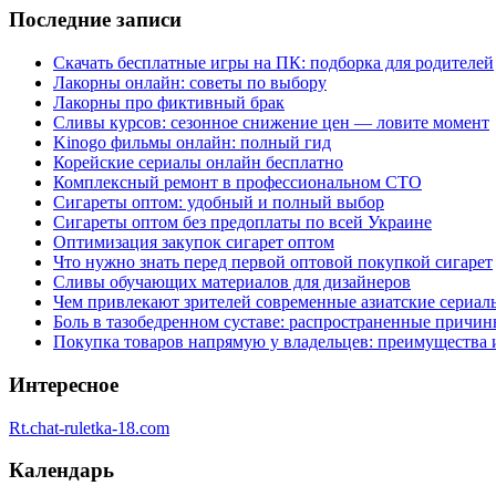
Последние записи
Скачать бесплатные игры на ПК: подборка для родителей
Лакорны онлайн: советы по выбору
Лакорны про фиктивный брак
Сливы курсов: сезонное снижение цен — ловите момент
Kinogo фильмы онлайн: полный гид
Корейские сериалы онлайн бесплатно
Комплексный ремонт в профессиональном СТО
Сигареты оптом: удобный и полный выбор
Сигареты оптом без предоплаты по всей Украине
Оптимизация закупок сигарет оптом
Что нужно знать перед первой оптовой покупкой сигарет
Сливы обучающих материалов для дизайнеров
Чем привлекают зрителей современные азиатские сериал
Боль в тазобедренном суставе: распространенные причи
Покупка товаров напрямую у владельцев: преимущества 
Интересное
Rt.chat-ruletka-18.com
Календарь