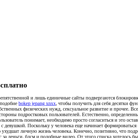
есплатно
препятственной и лишь единичные сайты подвергаются блокировк
аподобие
bokep jepang xnxx
, чтобы получить для себя десятки ф
бственных физических нужд, сексуальное развитие и прочее. Все
тороны подростковых пользователей. Естественно, определенные
зователь понимает, необходимо просто согласиться и это остав
с девушкой. Поскольку у человека еще начинает формироваться 
худшат личную жизнь человека. Конечно, позитивно, что подрос
 за деньги, бдсм и подобные видео. От этого списка хотелось б