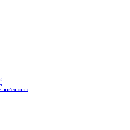
ы
ны
и особенности