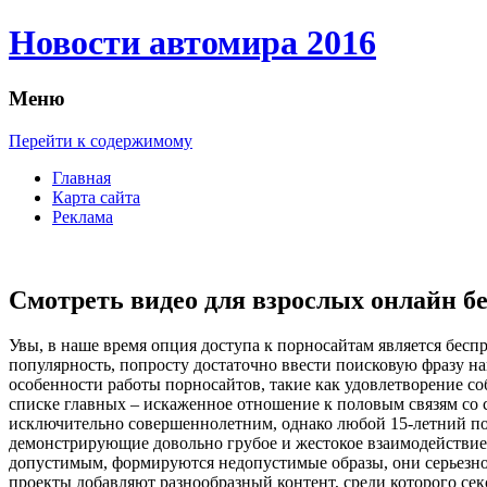
Новости автомира 2016
Меню
Перейти к содержимому
Главная
Карта сайта
Реклама
Смотреть видео для взрослых онлайн б
Увы, в нaшe врeмя опция доступа к порносайтам является бес
популярность, попросту достаточно ввести поисковую фразу н
особенности работы порносайтов, такие как удовлетворение со
списке главных – искаженное отношение к половым связям со с
исключительно совершеннолетним, однако любой 15-летний поль
демонстрирующие довольно грубое и жестокое взаимодействие 
допустимым, формируются недопустимые образы, они серьезно у
проекты добавляют разнообразный контент, среди которого секс