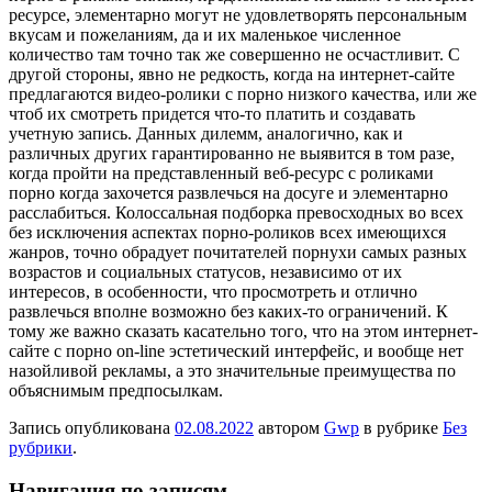
ресурсе, элементарно могут не удовлетворять персональным
вкусам и пожеланиям, да и их маленькое численное
количество там точно так же совершенно не осчастливит. С
другой стороны, явно не редкость, когда на интернет-сайте
предлагаются видео-ролики с порно низкого качества, или же
чтоб их смотреть придется что-то платить и создавать
учетную запись. Данных дилемм, аналогично, как и
различных других гарантированно не выявится в том разе,
когда пройти на представленный веб-ресурс с роликами
порно когда захочется развлечься на досуге и элементарно
расслабиться. Колоссальная подборка превосходных во всех
без исключения аспектах порно-роликов всех имеющихся
жанров, точно обрадует почитателей порнухи самых разных
возрастов и социальных статусов, независимо от их
интересов, в особенности, что просмотреть и отлично
развлечься вполне возможно без каких-то ограничений. К
тому же важно сказать касательно того, что на этом интернет-
сайте с порно on-line эстетический интерфейс, и вообще нет
назойливой рекламы, а это значительные преимущества по
объяснимым предпосылкам.
Запись опубликована
02.08.2022
автором
Gwp
в рубрике
Без
рубрики
.
Навигация по записям