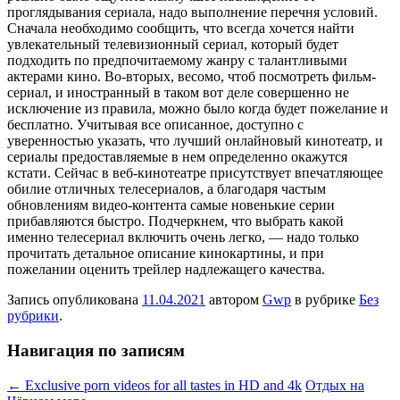
проглядывания сериала, надо выполнение перечня условий.
Сначала необходимо сообщить, что всегда хочется найти
увлекательный телевизионный сериал, который будет
подходить по предпочитаемому жанру с талантливыми
актерами кино. Во-вторых, весомо, чтоб посмотреть фильм-
сериал, и иностранный в таком вот деле совершенно не
исключение из правила, можно было когда будет пожелание и
бесплатно. Учитывая все описанное, доступно с
уверенностью указать, что лучший онлайновый кинотеатр, и
сериалы предоставляемые в нем определенно окажутся
кстати. Сейчас в веб-кинотеатре присутствует впечатляющее
обилие отличных телесериалов, а благодаря частым
обновлениям видео-контента самые новенькие серии
прибавляются быстро. Подчеркнем, что выбрать какой
именно телесериал включить очень легко, — надо только
прочитать детальное описание кинокартины, и при
пожелании оценить трейлер надлежащего качества.
Запись опубликована
11.04.2021
автором
Gwp
в рубрике
Без
рубрики
.
Навигация по записям
←
Exclusive porn videos for all tastes in HD and 4k
Отдых на