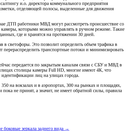
онсалтингу и.о. директора коммунального предприятия
азметки, отделяющей полосы, выделенные для движения
лучае ДТП работники МВД могут рассмотреть происшествие со
е камеры, которыми можно управлять в ручном режиме. Такие
анных, где и хранятся на протяжении 30 дней.
ав в светофоры. Это позволит определить объем трафика в
лят перераспределить транспортные потоки и минимизировать
ейчас передается по закрытым каналам связи с СБУ и МВД в
улицах столицы камеры Full HD, многие имеют 4К, что
я идентификации лиц на улицах города.
 350 на вокзалах и в аэропортах, 300 на рынках и площадях,
и пока не принят, а значит, не имеет обратной силы, правила
е боковые зеркала заднего вида
→