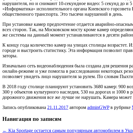
нарушителя, но и снимают 10-секундное видео: 5 cекунд до и 
«Информатика» исполнительного органа Киевского горсовета 
общественного транспорта. Это тысячи нарушений в день.
При установке камер предпочтение отдается аварийно-опасным 
всех сторон. Так, на Московском мосту кроме камер определ
же системы на данный момент устанавливаются в десяти район
К концу года количество камер на улицах столицы возрастет. 
городе и выстроить статистику. Эта информация позволит пра
заторы.
Изначально сеть видеонаблюдения была создана для решения р
онлайн-режиме и уже помогла в расследовании некоторых резо
позволяет увидеть лицо нарушителя за рулем. По словам Пыхт
В 2018 году столице планируют установить 3680 камер: 900 воз
300 у объектов культурного наследия, 530 на дорогах и 1000 в 
дорожного движения все же лучше не нарушать. Камера может
Запись опубликована
21.11.2017
автором
adminGWP
в рубрике
Навигация по записям
←
Kia Sportage остается самым популярным автомобилем в Ук