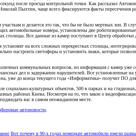
5 секунд после проезда контрольной точки. Как рассказал Авток
Николай Пыхтин, чаще всего фиксируются факты пересечения р
участкам и делается это так, что бы не было мертвых зон. В с
яющих автомобильные номера, установлены две роботизированны
ах столицы. Все данные из камер поступают в Центр обработки д
Их установят на всех сложных перекрестках столицы, интегриров
вильно настроить светофоры и установить знаки, которые позво
азличных коммунальных вопросов, но информация с камер уже с
нансных дел и задержании нарушителей. Все установленные на 
ина, уже до конца текущего года «Информатика» получит ПО дл
ле социально-культурных объектов, 500 в парках и на стадионах,
разных районах Киева. Несмотря на то, что закон о видеофиксаци
 поджидать вас в самом неожиданном месте.
Мировые автоновости
.
раине
Вот почему в 90-х годах немецкие автомобили имели разны