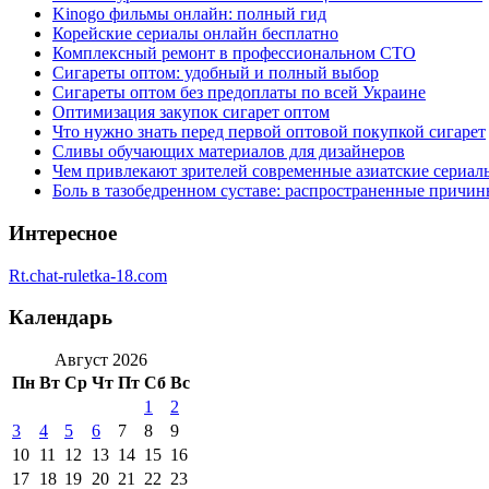
Kinogo фильмы онлайн: полный гид
Корейские сериалы онлайн бесплатно
Комплексный ремонт в профессиональном СТО
Сигареты оптом: удобный и полный выбор
Сигареты оптом без предоплаты по всей Украине
Оптимизация закупок сигарет оптом
Что нужно знать перед первой оптовой покупкой сигарет
Сливы обучающих материалов для дизайнеров
Чем привлекают зрителей современные азиатские сериал
Боль в тазобедренном суставе: распространенные причи
Интересное
Rt.chat-ruletka-18.com
Календарь
Август 2026
Пн
Вт
Ср
Чт
Пт
Сб
Вс
1
2
3
4
5
6
7
8
9
10
11
12
13
14
15
16
17
18
19
20
21
22
23