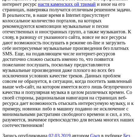
интернет ресурс
настя каменских ой тримай
и иное на его
страницах, наверняка получатся отличным решением задачи.
В реальности, в наше время в Internet присутствует
колоссальное количество порталов, на которых
рекомендуются композиции музыкальные и песни
отечественных и иностранных групп, а также музыкантов. К
слову, в разницу от указанного сайта, вовсе не все ресурсы
дают возможность послушать в режиме on-line и загрузить
себе интересуемые музыкальные произведения без платных
SMS. Еще, на подавляющем числе интернет-ресурсов
достаточно сложно сыскать именно то, что появится
пожелание послушать, поскольку предоставляются
музыкальные произведения даже плохого во всех без
исключения условиях качестве треков. Данных проблем
совсем не образуется, в ситуации, когда посетить заявленный
выше web-сайт, на котором имеется всего лишь безупречного
качества и популярная музыка в целом различных времен. Со
своей стороны, рациональная навигация на страницах веб-
ресурса дает возможность отыскать интересуемую музыку, и к
примеру, новинки либо в машину подавно не исключение с
минимальными растратами свободного времени и сил, а это,
разумеется, значимое превосходство для весьма многих наших
соотечественников!
Запись опубликована
02.03.2019
автором
Gwp
в рубрике
Без