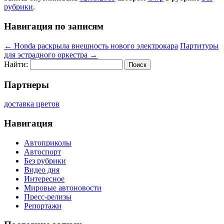
рубрики
.
Навигация по записям
←
Honda раскрыла внешность нового электрокара
Партитуры
для эстрадного оркестра
→
Найти:
Партнеры
доставка цветов
Навигация
Автоприколы
Автоспорт
Без рубрики
Видео дня
Интересное
Мировые автоновости
Пресс-релизы
Репортажи