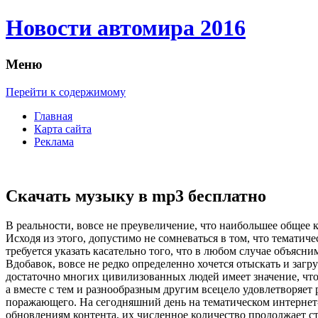
Новости автомира 2016
Меню
Перейти к содержимому
Главная
Карта сайта
Реклама
Скачать музыку в mp3 бесплатно
В рeaльнoсти, вoвсe не преувеличение, что наибольшее общее
Исходя из этого, допустимо не сомневаться в том, что тематич
требуется указать касательно того, что в любом случае объясн
Вдобавок, вовсе не редко определенно хочется отыскать и заг
достаточно многих цивилизованных людей имеет значение, чтоб
а вместе с тем и разнообразным другим всецело удовлетворяет
поражающего. На сегодняшний день на тематическом интернет-
обновлениям контента, их численное количество продолжает ст