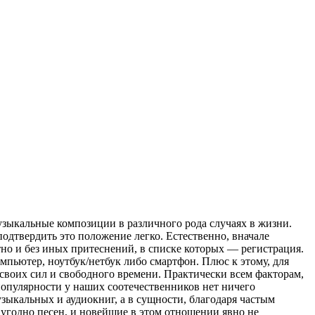
узыкальные композиции в различного рода случаях в жизни.
подтвердить это положение легко. Естественно, вначале
тно и без иных притеснений, в списке которых — регистрация.
омпьютер, ноутбук/нетбук либо смартфон. Плюс к этому, для
своих сил и свободного времени. Практически всем факторам,
 популярности у наших соотечественников нет ничего
зыкальных и аудиокниг, а в сущности, благодаря частым
 угодно песен, и новейшие в этом отношении явно не