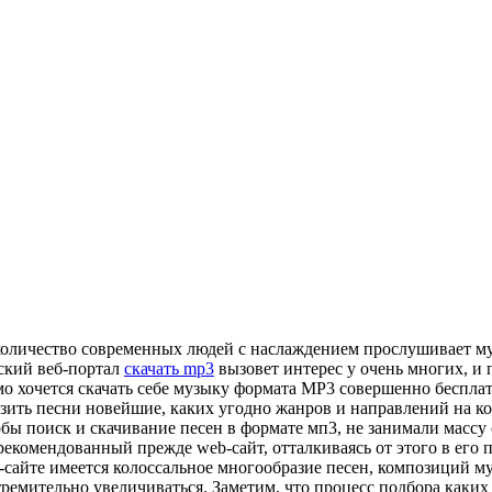
 количество современных людей с наслаждением прослушивает м
еский веб-портал
скачать mp3
вызовет интерес у очень многих, и 
имо хочется скачать себе музыку формата МР3 совершенно беспла
рузить песни новейшие, каких угодно жанров и направлений на к
ы поиск и скачивание песен в формате мп3, не занимали массу 
 рекомендованный прежде web-сайт, отталкиваясь от этого в его
сайте имеется колоссальное многообразие песен, композиций му
ремительно увеличиваться. Заметим, что процесс подбора каких