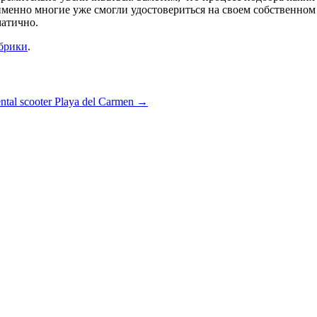
именно многие уже смогли удостовериться на своем собственном
матично.
убрики
.
ntal scooter Playa del Carmen
→