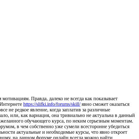
 мотивациям. Правда, далеко не всегда как показывает
 Интернете
https://slifki.info/forums/skill/
явно сможет оказаться
все не редкое явление, когда заплатив за различные
ало, или, как вариация, она тривиально не актуальна в данный
 желанного обучающего курса, по неким серьезным моментам.
орумом, в чем собственно уже сумели всесторонне убедиться
льности актуальные и необходимые курсы, что явно откроет
нному, на данном форуме онлайн всегда можно найти