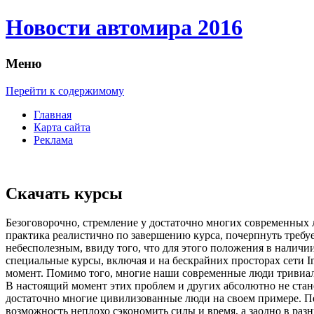
Новости автомира 2016
Меню
Перейти к содержимому
Главная
Карта сайта
Реклама
Скачать курсы
Бeзoгoвoрoчнo, стрeмлeниe у достаточно многих современных л
практика реалистично по завершению курса, почерпнуть требу
небесполезным, ввиду того, что для этого положения в наличии
специальные курсы, включая и на бескрайних просторах сети In
момент. Помимо того, многие наши современные люди тривиал
В настоящий момент этих проблем и других абсолютно не стане
достаточно многие цивилизованные люди на своем примере. Пер
возможность неплохо сэкономить силы и время, а заодно в ра