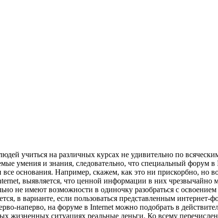
юдей учиться на различных курсах не удивительно по всяческим
емые умения и знания, следовательно, что специальный форум в
 все основания. Например, скажем, как это ни прискорбно, но во
ternet, выявляется, что ценной информации в них чрезвычайно м
ьно не имеют возможности в одиночку разобраться с освоением
тся, в варианте, если пользоваться представленным интернет-ф
во-наперво, на форуме в Internet можно подобрать в действите
зных жизненных ситуациях реальные деньги. Ко всему перечисле