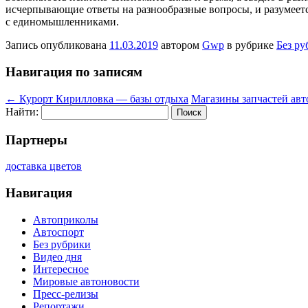
исчерпывающие ответы на разнообразные вопросы, и разумеет
с единомышленниками.
Запись опубликована
11.03.2019
автором
Gwp
в рубрике
Без ру
Навигация по записям
←
Курорт Кирилловка — базы отдыха
Магазины запчастей ав
Найти:
Партнеры
доставка цветов
Навигация
Автоприколы
Автоспорт
Без рубрики
Видео дня
Интересное
Мировые автоновости
Пресс-релизы
Репортажи