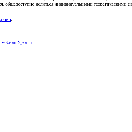
ся, общедоступно делиться индивидуальными теоретическими зн
брики
.
томобиля Урал
→