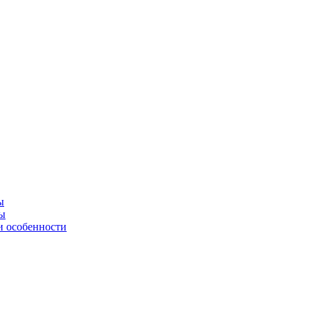
ы
ны
и особенности