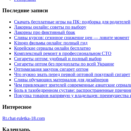
Последние записи
Скачать бесплатные игры на ПК: подборка для родителей
Лакорны онлайн: советы по выбору
Лакорны про фиктивный брак
Сливы курсов: сезонное снижение цен — ловите момент
Kinogo фильмы онлайн: полный гид
Корейские сериалы онлайн бесплатно
Комплексный ремонт в профессиональном СТО
Сигареты оптом: удобный и полный выбор
Сигареты оптом без предоплаты по всей Украине
Оптимизация закупок сигарет оптом
Что нужно знать перед первой оптовой покупкой сигарет
Сливы обучающих материалов для дизайнеров
Чем привлекают зрителей современные азиатские сериал
Боль в тазобедренном суставе: распространенные причи
Покупка товаров напрямую у владельцев: преимущества 
Интересное
Rt.chat-ruletka-18.com
Календарь