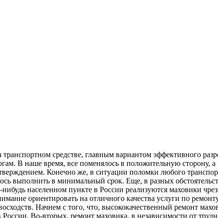
на транспортном средстве, главным вариантом эффективного разр
логам. В наше время, все поменялось в положительную сторону, 
верждением. Конечно же, в ситуации поломки любого транспортн
лось выполнить в минимальный срок. Еще, в разных обстоятельс
-нибудь населенном пункте в России реализуются маховики чрез
нимание ориентировать на отличного качества услуги по ремонт
сходств. Начнем с того, что, высококачественный ремонт махов
России. Во-вторых, ремонт маховика, в независимости от трудн