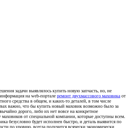
ешения задачи выявлялось купить новую запчасть, но, не
а информация на web-портале
ремонт двухмассового маховика
от
ого средства в общем, и каких-то деталей, в том числе
твах важно, что бы купить новый маховик возможно было за
вычайно дорого, либо их нет вовсе на конкретное
у маховиков от специальной компании, которые доступны всем.
ика безусловно будет исполнен быстро, и деталь выявится по
ости по уровню, всегда получится всячески экономически