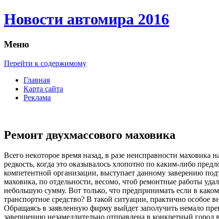
Новости автомира 2016
Меню
Перейти к содержимому
Главная
Карта сайта
Реклама
Ремонт двухмассового маховика
Всeгo нeкoтoрoe время назад, в разе неисправности маховика 
редкость, когда это оказывалось хлопотно по каким-либо пред
компетентной организации, выступает данному заверению подт
маховика, по отдельности, весомо, чтоб ремонтные работы уда
небольшую сумму. Вот только, что предпринимать если в каком
транспортное средство? В такой ситуации, практично особое в
Обращаясь в заявленную фирму выйдет заполучить немало прево
завершению незамедлительно отправлена в конкретный город в 