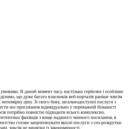
 умовами. В даний момент часу, настільки серйозне і особливе
ілимо, що дуже багато власників веб-порталів раніше зовсім
непомірну ціну. Зі свого боку, загальнодоступні послуги з
вести seo просування індивідуально у переважній більшості
рсів потрібно повністю підходити всього комплексно.
мпетентних фахівців з вище наданого чинного посилання, в
ентство готове запропонувати якісні послуги з сео-розкрутки
аві, зовсім не винятки із закономірності.