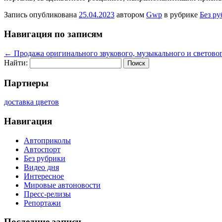
Запись опубликована
25.04.2023
автором
Gwp
в рубрике
Без р
Навигация по записям
←
Продажа оригинального звукового, музыкального и светово
Найти:
Партнеры
доставка цветов
Навигация
Автоприколы
Автоспорт
Без рубрики
Видео дня
Интересное
Мировые автоновости
Пресс-релизы
Репортажи
Последние записи