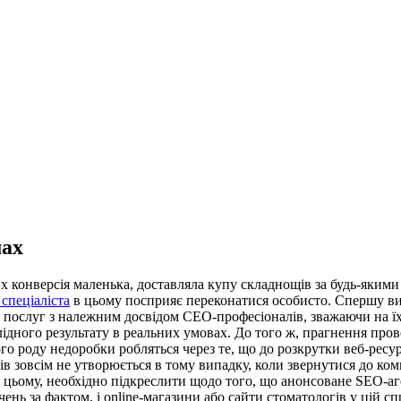
мах
х конверсія маленька, доставляла купу складнощів за будь-якими
 спеціаліста
в цьому посприяє переконатися особисто. Спершу вид
 послуг з належним досвідом СЕО-професіоналів, зважаючи на їх 
лідного результату в реальних умовах. До того ж, прагнення про
ого роду недоробки робляться через те, що до розкрутки веб-ресу
в зовсім не утворюється в тому випадку, коли звернутися до ко
и цьому, необхідно підкреслити щодо того, що анонсоване SEO-аг
нь за фактом, і online-магазини або сайти стоматологів у цій спр