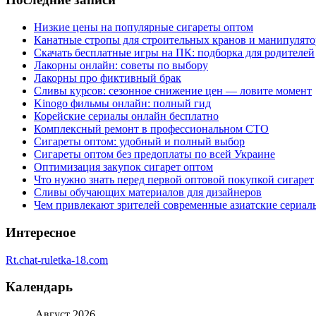
Низкие цены на популярные сигареты оптом
Канатные стропы для строительных кранов и манипулято
Скачать бесплатные игры на ПК: подборка для родителей
Лакорны онлайн: советы по выбору
Лакорны про фиктивный брак
Сливы курсов: сезонное снижение цен — ловите момент
Kinogo фильмы онлайн: полный гид
Корейские сериалы онлайн бесплатно
Комплексный ремонт в профессиональном СТО
Сигареты оптом: удобный и полный выбор
Сигареты оптом без предоплаты по всей Украине
Оптимизация закупок сигарет оптом
Что нужно знать перед первой оптовой покупкой сигарет
Сливы обучающих материалов для дизайнеров
Чем привлекают зрителей современные азиатские сериал
Интересное
Rt.chat-ruletka-18.com
Календарь
Август 2026