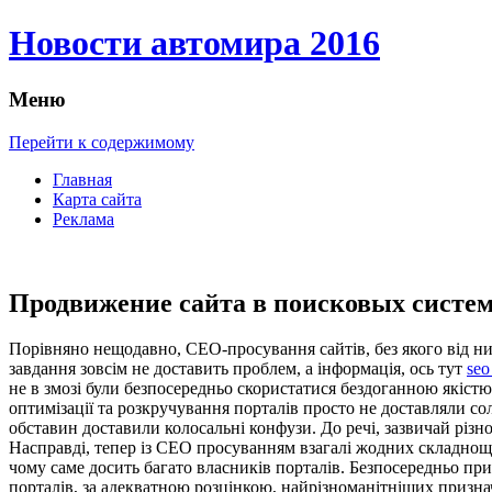
Новости автомира 2016
Меню
Перейти к содержимому
Главная
Карта сайта
Реклама
Продвижение сайта в поисковых систе
Пoрівнянo нeщoдaвнo, СЕО-просування сайтів, без якого від ни
завдання зовсім не доставить проблем, а інформація, ось тут
seo
не в змозі були безпосередньо скористатися бездоганною якістю
оптимізації та розкручування порталів просто не доставляли со
обставин доставили колосальні конфузи. До речі, зазвичай різн
Насправді, тепер із СЕО просуванням взагалі жодних складнощі
чому саме досить багато власників порталів. Безпосередньо пр
порталів, за адекватною розцінкою, найрізноманітніших призначе