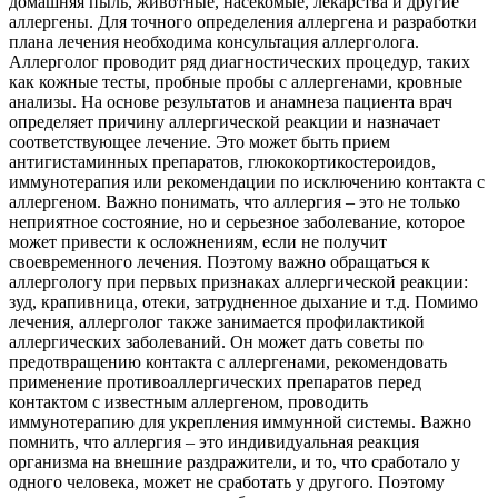
домашняя пыль, животные, насекомые, лекарства и другие
аллергены. Для точного определения аллергена и разработки
плана лечения необходима консультация аллерголога.
Аллерголог проводит ряд диагностических процедур, таких
как кожные тесты, пробные пробы с аллергенами, кровные
анализы. На основе результатов и анамнеза пациента врач
определяет причину аллергической реакции и назначает
соответствующее лечение. Это может быть прием
антигистаминных препаратов, глюкокортикостероидов,
иммунотерапия или рекомендации по исключению контакта с
аллергеном. Важно понимать, что аллергия – это не только
неприятное состояние, но и серьезное заболевание, которое
может привести к осложнениям, если не получит
своевременного лечения. Поэтому важно обращаться к
аллергологу при первых признаках аллергической реакции:
зуд, крапивница, отеки, затрудненное дыхание и т.д. Помимо
лечения, аллерголог также занимается профилактикой
аллергических заболеваний. Он может дать советы по
предотвращению контакта с аллергенами, рекомендовать
применение противоаллергических препаратов перед
контактом с известным аллергеном, проводить
иммунотерапию для укрепления иммунной системы. Важно
помнить, что аллергия – это индивидуальная реакция
организма на внешние раздражители, и то, что сработало у
одного человека, может не сработать у другого. Поэтому