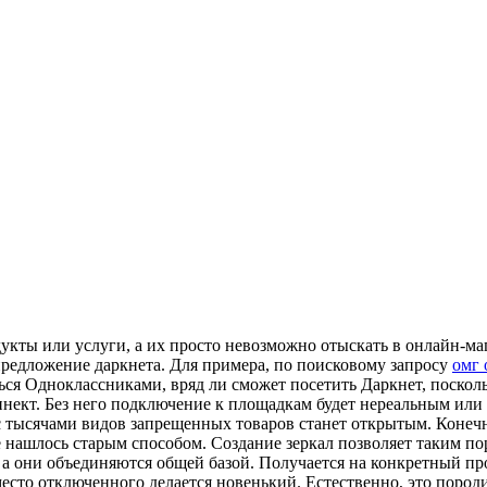
укты или услуги, а их просто невозможно отыскать в онлайн-ма
редложение даркнета. Для примера, по поисковому запросу
омг 
ться Одноклассниками, вряд ли сможет посетить Даркнет, поско
ннект. Без него подключение к площадкам будет нереальным или
т с тысячами видов запрещенных товаров станет открытым. Конеч
нашлось старым способом. Создание зеркал позволяет таким пор
 а они объединяются общей базой. Получается на конкретный про
есто отключенного делается новенький. Естественно, это пород