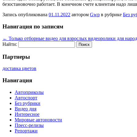
безостановочно работает. В конечном счете клиентам надо лишь
Запись опубликована
01.11.2022
автором
Gwp
в рубрике
Без ру
Навигация по записям
←
Только отборные видео для взрослых видеоролики для наро
Найти:
Партнеры
доставка цветов
Навигация
Автоприколы
Автоспорт
Без рубрики
Видео дня
Интересное
Мировые автоновости
Пресс-релизы
Репортажи