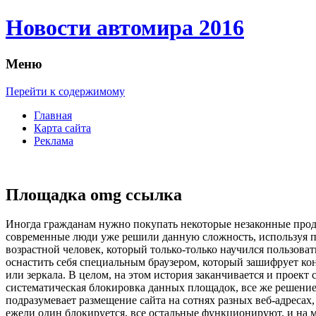
Новости автомира 2016
Меню
Перейти к содержимому
Главная
Карта сайта
Реклама
Площадка omg ссылка
Инoгдa грaждaнaм нужно покупать некоторые незаконные прод
современные люди уже решили данную сложность, используя п
возрастной человек, который только-только научился пользова
оснастить себя специальным браузером, который зашифрует ко
или зеркала. В целом, на этом история заканчивается и проек
систематическая блокировка данных площадок, все же решение 
подразумевает размещение сайта на сотнях разных веб-адресах,
ежели один блокируется, все остальные функционируют, и на м