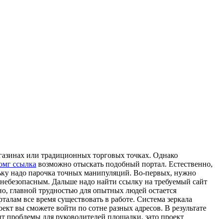
газинах или традиционных торговых точках. Однако
омг ссылка
возможно отыскать подобный портал. Естественно,
льку надо парочка точных манипуляций. Во-первых, нужно
 небезопасным. Дальше надо найти ссылку на требуемый сайт
но, главной трудностью для опытных людей остается
талам все время существовать в работе. Система зеркала
ект вы сможете войти по сотне разных адресов. В результате
ит проблемы для руководителей площадки, зато проект