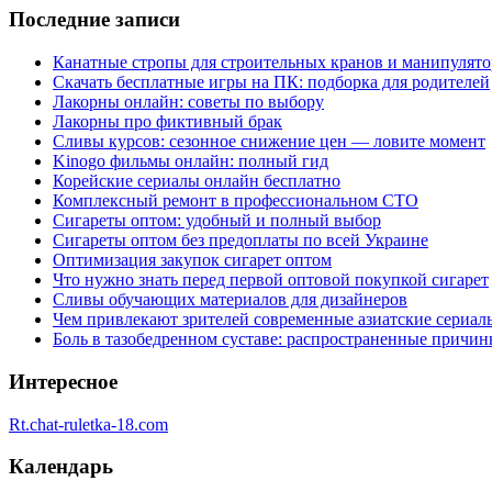
Последние записи
Канатные стропы для строительных кранов и манипулято
Скачать бесплатные игры на ПК: подборка для родителей
Лакорны онлайн: советы по выбору
Лакорны про фиктивный брак
Сливы курсов: сезонное снижение цен — ловите момент
Kinogo фильмы онлайн: полный гид
Корейские сериалы онлайн бесплатно
Комплексный ремонт в профессиональном СТО
Сигареты оптом: удобный и полный выбор
Сигареты оптом без предоплаты по всей Украине
Оптимизация закупок сигарет оптом
Что нужно знать перед первой оптовой покупкой сигарет
Сливы обучающих материалов для дизайнеров
Чем привлекают зрителей современные азиатские сериал
Боль в тазобедренном суставе: распространенные причи
Интересное
Rt.chat-ruletka-18.com
Календарь