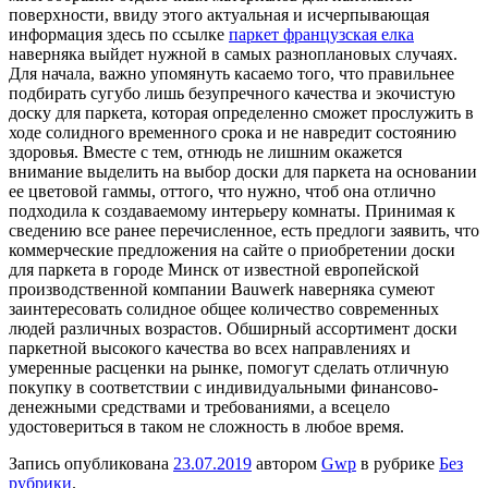
поверхности, ввиду этого актуальная и исчерпывающая
информация здесь по ссылке
паркет французская елка
наверняка выйдет нужной в самых разноплановых случаях.
Для начала, важно упомянуть касаемо того, что правильнее
подбирать сугубо лишь безупречного качества и экочистую
доску для паркета, которая определенно сможет прослужить в
ходе солидного временного срока и не навредит состоянию
здоровья. Вместе с тем, отнюдь не лишним окажется
внимание выделить на выбор доски для паркета на основании
ее цветовой гаммы, оттого, что нужно, чтоб она отлично
подходила к создаваемому интерьеру комнаты. Принимая к
сведению все ранее перечисленное, есть предлоги заявить, что
коммерческие предложения на сайте о приобретении доски
для паркета в городе Минск от известной европейской
производственной компании Bauwerk наверняка сумеют
заинтересовать солидное общее количество современных
людей различных возрастов. Обширный ассортимент доски
паркетной высокого качества во всех направлениях и
умеренные расценки на рынке, помогут сделать отличную
покупку в соответствии с индивидуальными финансово-
денежными средствами и требованиями, а всецело
удостовериться в таком не сложность в любое время.
Запись опубликована
23.07.2019
автором
Gwp
в рубрике
Без
рубрики
.