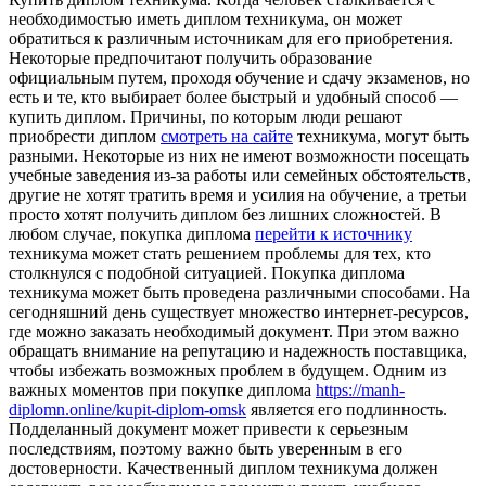
необходимостью иметь диплом техникума, он может
обратиться к различным источникам для его приобретения.
Некоторые предпочитают получить образование
официальным путем, проходя обучение и сдачу экзаменов, но
есть и те, кто выбирает более быстрый и удобный способ —
купить диплом. Причины, по которым люди решают
приобрести диплом
смотреть на сайте
техникума, могут быть
разными. Некоторые из них не имеют возможности посещать
учебные заведения из-за работы или семейных обстоятельств,
другие не хотят тратить время и усилия на обучение, а третьи
просто хотят получить диплом без лишних сложностей. В
любом случае, покупка диплома
перейти к источнику
техникума может стать решением проблемы для тех, кто
столкнулся с подобной ситуацией. Покупка диплома
техникума может быть проведена различными способами. На
сегодняшний день существует множество интернет-ресурсов,
где можно заказать необходимый документ. При этом важно
обращать внимание на репутацию и надежность поставщика,
чтобы избежать возможных проблем в будущем. Одним из
важных моментов при покупке диплома
https://manh-
diplomn.online/kupit-diplom-omsk
является его подлинность.
Подделанный документ может привести к серьезным
последствиям, поэтому важно быть уверенным в его
достоверности. Качественный диплом техникума должен