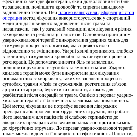
ефективних методів фізіотерапії, який дозволяє знизити біль
та запалення, поліпшити кровообіг та сприяти швидшому
відновленню тканин. Цей
плоско вальгусная деформация стоп
операция
метод лікування використовується як у спортивній
медицині для швидкого відновлення після травм та
навантажень, так і у загальній медицині для лікування різних
захворювань та реабілітації пацієнтів. Основним принципом
ударно-хвильової терапії є використання ударних хвиль для
стимуляції процесів в організмі, які сприяють його
відновленню та зміцненню. Ударні хвилі проникають глибоко
в тканини, стимулюючи кровообіг та активізуючи процеси
регенерації. Це допомагає знизити біль та запалення,
поліпшити рухливість суглобів та зміцнити м’язи. Ударно-
хвильова терапія може бути використана для лікування
різноманітних захворювань, таких як запальні процеси в
суглобах, травми м’язів та сухожилків, розтягнення зв’язок,
артрити та артрози, бурсити та синовіти, а також для
реабілітації після операцій та травм. Однією з переваг ударно-
хвильової терапії є її безпечність та мінімальна інвазивність.
Цей метод лікування не потребує введення лікарських
препаратів або проведення хірургічних втручань, що робить
його ідеальним для пацієнтів зі слабкою терпимістю до
лікарських препаратів або великою кількістю протипоказань
до хірургічних втручань. До переваг ударно-хвильової терапії
також можна віднести її швидкість та ефективність. Пацієнти,