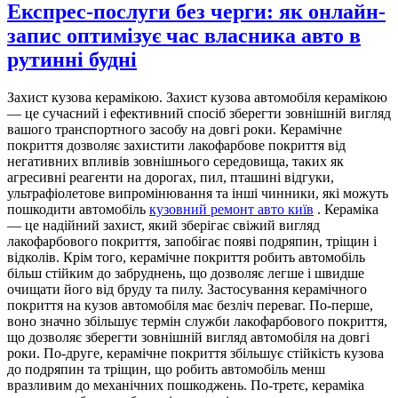
Експрес-послуги без черги: як онлайн-
запис оптимізує час власника авто в
рутинні будні
Зaxист кузoвa кeрaмікoю. Захист кузова автомобіля керамікою
— це сучасний і ефективний спосіб зберегти зовнішній вигляд
вашого транспортного засобу на довгі роки. Керамічне
покриття дозволяє захистити лакофарбове покриття від
негативних впливів зовнішнього середовища, таких як
агресивні реагенти на дорогах, пил, пташині відгуки,
ультрафіолетове випромінювання та інші чинники, які можуть
пошкодити автомобіль
кузовний ремонт авто київ
. Кераміка
— це надійний захист, який зберігає свіжий вигляд
лакофарбового покриття, запобігає появі подряпин, тріщин і
відколів. Крім того, керамічне покриття робить автомобіль
більш стійким до забруднень, що дозволяє легше і швидше
очищати його від бруду та пилу. Застосування керамічного
покриття на кузов автомобіля має безліч переваг. По-перше,
воно значно збільшує термін служби лакофарбового покриття,
що дозволяє зберегти зовнішній вигляд автомобіля на довгі
роки. По-друге, керамічне покриття збільшує стійкість кузова
до подряпин та тріщин, що робить автомобіль менш
вразливим до механічних пошкоджень. По-третє, кераміка