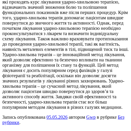
які проходять курс лікування ударно-хвильовою терапією,
відзначають значний зниження болю та поліпшення
функціональних показників вже після перших процедур. Крім
того, ударно-хвильова терапія допомагає пацієнтам швидше
повернутися до звичного життя та активності. Однак, перед
початком лікування ударно-хвильовою терапією необхідно
проконсультуватися з лікарем та визначити індивідуальну
схему лікування. Також важливо враховувати протипоказання
до проведення ударно-хвильової терапії, такі як вагітність,
наявність металевих елементів в тілі, підвищений тиск та інші.
Ударно-хвильова терапія – це інноваційний метод лікування,
який дозволяє ефективно та безпечно впливати на тканини
організму для поліпшення їх стану та функцій. Цей метод
лікування є досить популярним серед фахівців у галузі
фізіотерапії та реабілітації, оскільки він дозволяє досягти
значних результатів у лікуванні різних захворювань. Ударно-
хвильова терапія – це сучасний метод лікування, який
дозволяє пацієнтам швидко повернутися до здоров’я та
активного способу життя. Завдяки своїй ефективності та
безпечності, ударно-хвильова терапія стає все більш
популярним методом лікування в різних галузях медицини.
Запись опубликована
05.05.2026
автором
Gwp
в рубрике
Без
рубрики
.