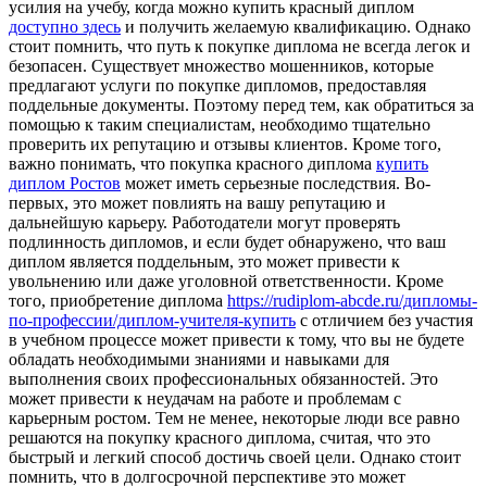
усилия на учебу, когда можно купить красный диплом
доступно здесь
и получить желаемую квалификацию. Однако
стоит помнить, что путь к покупке диплома не всегда легок и
безопасен. Существует множество мошенников, которые
предлагают услуги по покупке дипломов, предоставляя
поддельные документы. Поэтому перед тем, как обратиться за
помощью к таким специалистам, необходимо тщательно
проверить их репутацию и отзывы клиентов. Кроме того,
важно понимать, что покупка красного диплома
купить
диплом Ростов
может иметь серьезные последствия. Во-
первых, это может повлиять на вашу репутацию и
дальнейшую карьеру. Работодатели могут проверять
подлинность дипломов, и если будет обнаружено, что ваш
диплом является поддельным, это может привести к
увольнению или даже уголовной ответственности. Кроме
того, приобретение диплома
https://rudiplom-abcde.ru/дипломы-
по-профессии/диплом-учителя-купить
с отличием без участия
в учебном процессе может привести к тому, что вы не будете
обладать необходимыми знаниями и навыками для
выполнения своих профессиональных обязанностей. Это
может привести к неудачам на работе и проблемам с
карьерным ростом. Тем не менее, некоторые люди все равно
решаются на покупку красного диплома, считая, что это
быстрый и легкий способ достичь своей цели. Однако стоит
помнить, что в долгосрочной перспективе это может