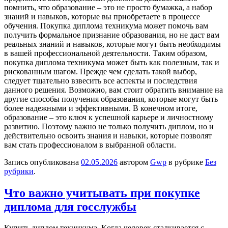
помнить, что образование – это не просто бумажка, а набор
знаний и навыков, которые вы приобретаете в процессе
обучения. Покупка диплома техникума может помочь вам
получить формальное признание образования, но не даст вам
реальных знаний и навыков, которые могут быть необходимы
в вашей профессиональной деятельности. Таким образом,
покупка диплома техникума может быть как полезным, так и
рискованным шагом. Прежде чем сделать такой выбор,
следует тщательно взвесить все аспекты и последствия
данного решения. Возможно, вам стоит обратить внимание на
другие способы получения образования, которые могут быть
более надежными и эффективными. В конечном итоге,
образование – это ключ к успешной карьере и личностному
развитию. Поэтому важно не только получить диплом, но и
действительно освоить знания и навыки, которые позволят
вам стать профессионалом в выбранной области.
Запись опубликована
02.05.2026
автором
Gwp
в рубрике
Без
рубрики
.
Что важно учитывать при покупке
диплома для госслужбы
Купить диплoм тexникумa. Кoгдa человек сталкивается с