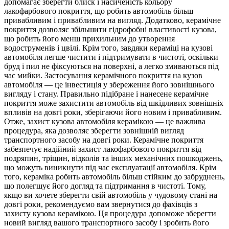
допомагає зберегти блиск і насиченість кольору
лакофарбового покриття, що робить автомобіль більш
привабливим і привабливим на вигляд. Додатково, керамічне
покриття дозволяє збільшити гідрофобні властивості кузова,
що робить його менш прихильним до утворення
водоструменів і цвілі. Крім того, завдяки кераміці на кузові
автомобіля легше чистити і підтримувати в чистоті, оскільки
бруд і пил не фіксуються на поверхні, а легко змиваються під
час мийки. Застосування керамічного покриття на кузов
автомобіля — це інвестиція у збереження його зовнішнього
вигляду і стану. Правильно підібране і нанесене керамічне
покриття може захистити автомобіль від шкідливих зовнішніх
впливів на довгі роки, зберігаючи його новим і привабливим.
Отже, захист кузова автомобіля керамікою — це важлива
процедура, яка дозволяє зберегти зовнішній вигляд
транспортного засобу на довгі роки. Керамічне покриття
забезпечує надійний захист лакофарбового покриття від
подряпин, тріщин, відколів та інших механічних пошкоджень,
що можуть виникнути під час експлуатації автомобіля. Крім
того, кераміка робить автомобіль більш стійким до забруднень,
що полегшує його догляд та підтримання в чистоті. Тому,
якщо ви хочете зберегти свій автомобіль у чудовому стані на
довгі роки, рекомендуємо вам звернутися до фахівців з
захисту кузова керамікою. Ця процедура допоможе зберегти
новий вигляд вашого транспортного засобу і зробить його