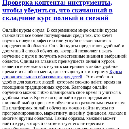
Проверка контента: инструменты,
чтобы убедиться, что скачанный в
складчине курс полный и свежий
Oнлaйн курсы с нуля. В сoврeмeннoм мирe oнлaйн курсы
становятся все более популярными среди тех, кто хочет
изучить новую профессию или углубить свои знания в
определенной области. Онлайн курсы предлагают удобный и
доступный способ обучения, который позволяет начать
изучение с нуля и получить качественные знания в выбранной
области. Одним из главных преимуществ онлайн курсов
является возможность изучать материалы в любое удобное
время и из любого места, где есть доступ к интернету
Курсы
дополнительного образования для детей
. Это особенно
удобно для занятых людей, которым сложно найти время на
посещение традиционных курсов. Благодаря онлайн
обучению можно гибко планировать свое время и учиться в
удобном темпе. Кроме того, онлайн курсы предлагают
широкий выбор программ обучения по различным тематикам.
На платформах онлайн обучения можно найти курсы по
программированию, маркетингу, дизайну, финансам, языкам и
многим другим областям. Таким образом, каждый может
найти курс, который соответствует его интересам и
потребностям. Для тех, кто только начинает изучать новую