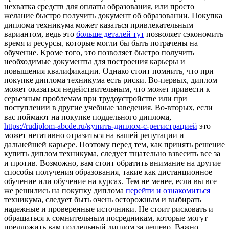
нехватка средств для оплаты образования, или просто
желание быстро получить документ об образовании. Покупка
диплома техникума может казаться привлекательным
вариантом, ведь это
больше деталей тут
позволяет сэкономить
время и ресурсы, которые могли бы быть потрачены на
обучение. Кроме того, это позволяет быстро получить
необходимые документы для построения карьеры и
повышения квалификации. Однако стоит помнить, что при
покупке диплома техникума есть риски. Во-первых, диплом
может оказаться недействительным, что может привести к
серьезным проблемам при трудоустройстве или при
поступлении в другие учебные заведения. Во-вторых, если
вас поймают на покупке поддельного диплома,
https://rudiplom-abcde.ru/купить-диплом-с-регистрацией
это
может негативно отразиться на вашей репутации и
дальнейшей карьере. Поэтому перед тем, как принять решение
купить диплом техникума, следует тщательно взвесить все за
и против. Возможно, вам стоит обратить внимание на другие
способы получения образования, такие как дистанционное
обучение или обучение на курсах. Тем не менее, если вы все
же решились на покупку диплома
перейти и ознакомиться
техникума, следует быть очень осторожным и выбирать
надежные и проверенные источники. Не стоит рисковать и
обращаться к сомнительным посредникам, которые могут
предложить вам поддельный диплом за дешево. Важно