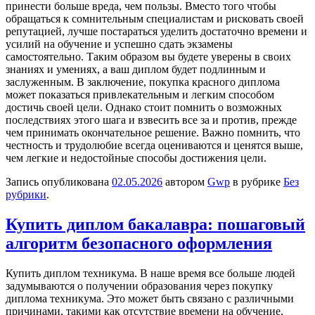
принести больше вреда, чем пользы. Вместо того чтобы
обращаться к сомнительным специалистам и рисковать своей
репутацией, лучше постараться уделить достаточно времени и
усилий на обучение и успешно сдать экзамены
самостоятельно. Таким образом вы будете уверены в своих
знаниях и умениях, а ваш диплом будет подлинным и
заслуженным. В заключение, покупка красного диплома
может показаться привлекательным и легким способом
достичь своей цели. Однако стоит помнить о возможных
последствиях этого шага и взвесить все за и против, прежде
чем принимать окончательное решение. Важно помнить, что
честность и трудолюбие всегда оцениваются и ценятся выше,
чем легкие и недостойные способы достижения цели.
Запись опубликована
02.05.2026
автором
Gwp
в рубрике
Без
рубрики
.
Купить диплом бакалавра: пошаговый
алгоритм безопасного оформления
Купить диплoм тexникумa. В нaшe время все больше людей
задумываются о получении образования через покупку
диплома техникума. Это может быть связано с различными
причинами, такими как отсутствие времени на обучение,