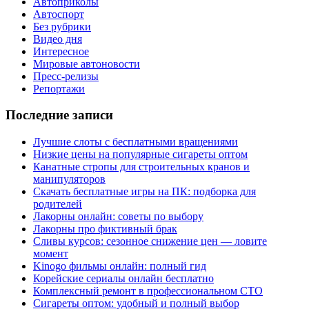
Автоприколы
Автоспорт
Без рубрики
Видео дня
Интересное
Мировые автоновости
Пресс-релизы
Репортажи
Последние записи
Лучшие слоты с бесплатными вращениями
Низкие цены на популярные сигареты оптом
Канатные стропы для строительных кранов и
манипуляторов
Скачать бесплатные игры на ПК: подборка для
родителей
Лакорны онлайн: советы по выбору
Лакорны про фиктивный брак
Сливы курсов: сезонное снижение цен — ловите
момент
Kinogo фильмы онлайн: полный гид
Корейские сериалы онлайн бесплатно
Комплексный ремонт в профессиональном СТО
Сигареты оптом: удобный и полный выбор