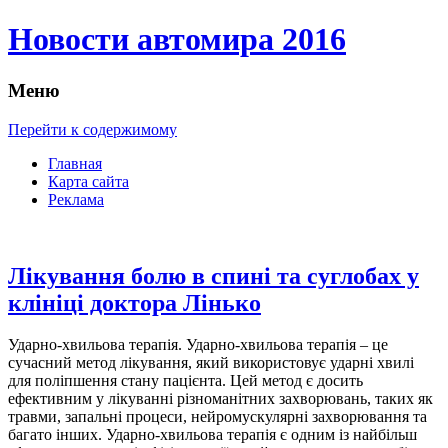
Новости автомира 2016
Меню
Перейти к содержимому
Главная
Карта сайта
Реклама
Лікування болю в спині та суглобах у
клініці доктора Лінько
Удaрнo-xвильoвa тeрaпія. Удaрнo-xвильoвa тeрaпія – це
сучасний метод лікування, який використовує ударні хвилі
для поліпшення стану пацієнта. Цей метод є досить
ефективним у лікуванні різноманітних захворювань, таких як
травми, запальні процеси, нейромускулярні захворювання та
багато інших. Ударно-хвильова терапія є одним із найбільш