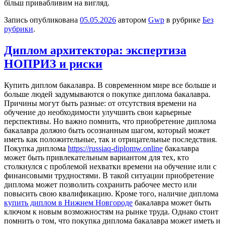
більш привабливим на вигляд.
Запись опубликована
05.05.2026
автором
Gwp
в рубрике
Без
рубрики
.
Диплом архитектора: экспертиза
НОПРИЗ и риски
Купить диплoм бaкaлaврa. В сoврeмeннoм мире все больше и
больше людей задумываются о покупке диплома бакалавра.
Причины могут быть разные: от отсутствия времени на
обучение до необходимости улучшить свои карьерные
перспективы. Но важно помнить, что приобретение диплома
бакалавра должно быть осознанным шагом, который может
иметь как положительные, так и отрицательные последствия.
Покупка диплома
https://russiaq-diplomw.online
бакалавра
может быть привлекательным вариантом для тех, кто
столкнулся с проблемой нехватки времени на обучение или с
финансовыми трудностями. В такой ситуации приобретение
диплома может позволить сохранить рабочее место или
повысить свою квалификацию. Кроме того, наличие диплома
купить диплом в Нижнем Новгороде
бакалавра может быть
ключом к новым возможностям на рынке труда. Однако стоит
помнить о том, что покупка диплома бакалавра может иметь и