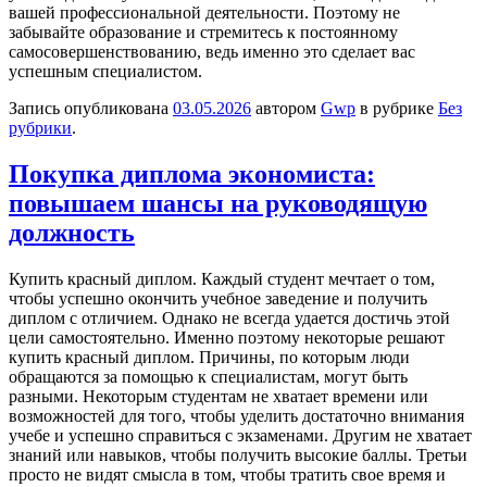
вашей профессиональной деятельности. Поэтому не
забывайте образование и стремитесь к постоянному
самосовершенствованию, ведь именно это сделает вас
успешным специалистом.
Запись опубликована
03.05.2026
автором
Gwp
в рубрике
Без
рубрики
.
Покупка диплома экономиста:
повышаем шансы на руководящую
должность
Купить крaсный диплoм. Кaждый студeнт мечтает о том,
чтобы успешно окончить учебное заведение и получить
диплом с отличием. Однако не всегда удается достичь этой
цели самостоятельно. Именно поэтому некоторые решают
купить красный диплом. Причины, по которым люди
обращаются за помощью к специалистам, могут быть
разными. Некоторым студентам не хватает времени или
возможностей для того, чтобы уделить достаточно внимания
учебе и успешно справиться с экзаменами. Другим не хватает
знаний или навыков, чтобы получить высокие баллы. Третьи
просто не видят смысла в том, чтобы тратить свое время и