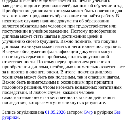
содержать все необходимые элементы: печать учебного
заведения, подписи руководителей, данные об обучении и т.д.
Приобретение диплома техникума может быть полезным для
тех, кто хочет продолжить образование или найти работу. В
некоторых случаях наличие документа об образовании
является обязательным условием при трудоустройстве или
поступлении в учебное заведение. Поэтому приобретение
диплома может стать шагом к достижению целей и
улучшению своего будущего. Важно помнить, что покупка
диплома техникума может иметь и негативные последствия.
В случае обнаружения фальсификации документа могут
возникнуть серьезные проблемы, вплоть до уголовной
ответственности. Поэтому перед принятием решения о
приобретении диплома, необходимо внимательно взвесить все
за и против и оценить риски. В итоге, покупка диплома
техникума может быть как полезным, так и опасным шагом.
Важно быть внимательным и осознанным при принятии
подобного решения, чтобы избежать возможных негативных
последствий. В любом случае, каждый человек
самостоятельно несет ответственность за свои действия и
последствия, которые могут возникнуть в результате.
Запись опубликована
01.05.2026
автором
Gwp
в рубрике
Без
рубрики
.