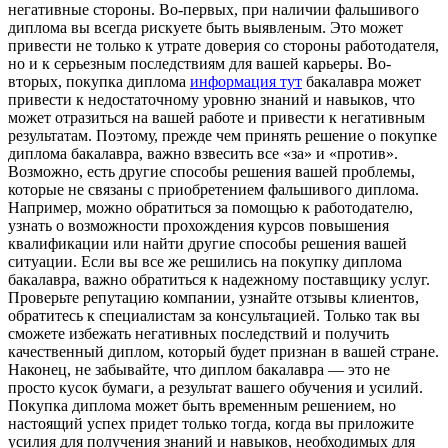
негативные стороны. Во-первых, при наличии фальшивого
диплома вы всегда рискуете быть выявленым. Это может
привести не только к утрате доверия со стороны работодателя,
но и к серьезным последствиям для вашей карьеры. Во-
вторых, покупка диплома
информация тут
бакалавра может
привести к недостаточному уровню знаний и навыков, что
может отразиться на вашей работе и привести к негативным
результатам. Поэтому, прежде чем принять решение о покупке
диплома бакалавра, важно взвесить все «за» и «против».
Возможно, есть другие способы решения вашей проблемы,
которые не связаны с приобретением фальшивого диплома.
Например, можно обратиться за помощью к работодателю,
узнать о возможности прохождения курсов повышения
квалификации или найти другие способы решения вашей
ситуации. Если вы все же решились на покупку диплома
бакалавра, важно обратиться к надежному поставщику услуг.
Проверьте репутацию компании, узнайте отзывы клиентов,
обратитесь к специалистам за консультацией. Только так вы
сможете избежать негативных последствий и получить
качественный диплом, который будет признан в вашей стране.
Наконец, не забывайте, что диплом бакалавра — это не
просто кусок бумаги, а результат вашего обучения и усилий.
Покупка диплома может быть временным решением, но
настоящий успех придет только тогда, когда вы приложите
усилия для получения знаний и навыков, необходимых для