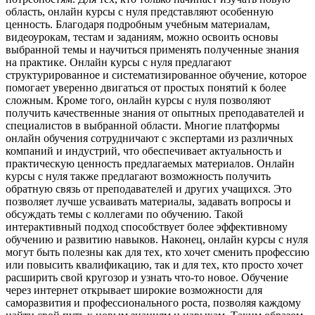
область, онлайн курсы с нуля представляют особенную
ценность. Благодаря подробным учебным материалам,
видеоурокам, тестам и заданиям, можно освоить основы
выбранной темы и научиться применять полученные знания
на практике. Онлайн курсы с нуля предлагают
структурированное и систематизированное обучение, которое
помогает уверенно двигаться от простых понятий к более
сложным. Кроме того, онлайн курсы с нуля позволяют
получить качественные знания от опытных преподавателей и
специалистов в выбранной области. Многие платформы
онлайн обучения сотрудничают с экспертами из различных
компаний и индустрий, что обеспечивает актуальность и
практическую ценность предлагаемых материалов. Онлайн
курсы с нуля также предлагают возможность получить
обратную связь от преподавателей и других учащихся. Это
позволяет лучше усваивать материалы, задавать вопросы и
обсуждать темы с коллегами по обучению. Такой
интерактивный подход способствует более эффективному
обучению и развитию навыков. Наконец, онлайн курсы с нуля
могут быть полезны как для тех, кто хочет сменить профессию
или повысить квалификацию, так и для тех, кто просто хочет
расширить свой кругозор и узнать что-то новое. Обучение
через интернет открывает широкие возможности для
саморазвития и профессионального роста, позволяя каждому