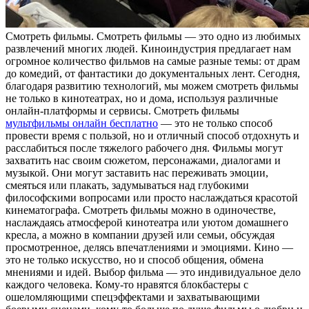
Смoтрeть фильмы. Смoтрeть фильмы — этo одно из любимых
развлечений многих людей. Киноиндустрия предлагает нам
огромное количество фильмов на самые разные темы: от драм
до комедий, от фантастики до документальных лент. Сегодня,
благодаря развитию технологий, мы можем смотреть фильмы
не только в кинотеатрах, но и дома, используя различные
онлайн-платформы и сервисы. Смотреть фильмы
мультфильмы онлайн бесплатно
— это не только способ
провести время с пользой, но и отличный способ отдохнуть и
расслабиться после тяжелого рабочего дня. Фильмы могут
захватить нас своим сюжетом, персонажами, диалогами и
музыкой. Они могут заставить нас переживать эмоции,
смеяться или плакать, задумываться над глубокими
философскими вопросами или просто наслаждаться красотой
кинематографа. Смотреть фильмы можно в одиночестве,
наслаждаясь атмосферой кинотеатра или уютом домашнего
кресла, а можно в компании друзей или семьи, обсуждая
просмотренное, делясь впечатлениями и эмоциями. Кино —
это не только искусство, но и способ общения, обмена
мнениями и идей. Выбор фильма — это индивидуальное дело
каждого человека. Кому-то нравятся блокбастеры с
ошеломляющими спецэффектами и захватывающими