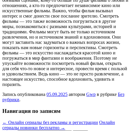
боевыми сценами, кому-то больше по душе фильмы о любви и
отношениях, а кто-то предпочитает независимое кино или
искусственные фильмы. Важно, чтобы фильм вызывал
интерес и смог донести свое послание зрителю. Смотреть
фильмы — это также возможность погрузиться в другие
миры, познакомиться с разными культурами, историей и
традициями. Фильмы могут быть не только источником
развлечения, но и источником знаний и вдохновения. Они
могут заставить нас задуматься о важных вопросах жизни,
показать нам новые горизонты и перспективы. Смотреть
фильмы — это искусство наслаждаться красотой кино и
погружаться в мир фантазии и воображения. Поэтому не
упускайте возможности посмотреть новый фильм, открыть
для себя что-то новое и интересное, провести время с пользой
и удовольствием. Ведь кино — это не просто развлечение, а
настоящее искусство, способное вдохновить, удивить и
поразить.
Запись опубликована
05.09.2025
автором
Gwp
в рубрике
Без
рубрики
.
Навигация по записям
←
Онлайн сериалы без рекламы и регистрации
Онлайн
сериалы новинки бесплатно
→